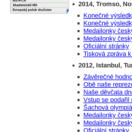
MS IPCA
2014, Tromso, No
Akademické MS
Evropský pohár družstev
Konečné výsledk
Konečné výsledk
Medailonky česk
Medailonky česk
Oficiální stránky
Tisková zpráva 
2012, Istanbul, T
Závěrečné hodno
Obě naše reprez
Naše děvčata dn
Vstup se podařil 
Šachová olympiá
Medailonky česk
Medailonky česk
Oficiální stránky