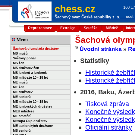
chess.cz
160 17
účet
Šachový svaz České republiky z. s.
Reprezentace
Extraliga
Soutěže
Mládež
Info
Šachová olymp
Menu
Úvodní stránka
»
Re
Šachová olympiáda družstev
MS mužů
Světový pohár
Statistiky
MS žen
MS družstev žen
Historické žebří
MS juniorů a juniorek
MS mládeže 10 - 18 let
Historické žebří
ME mužů
ME žen
2016, Baku, Ázer
ME družstev
ME seniorů
ME mládeže 10 - 18 let
Tisková zpráva
ME juniorských družstev
Konečné výsledk
MEU mládeže
ME amatérů
Konečné výsledk
Mitropa Cup družstev
Oficiální stránky
ME seniorských družstev
MS seniorů