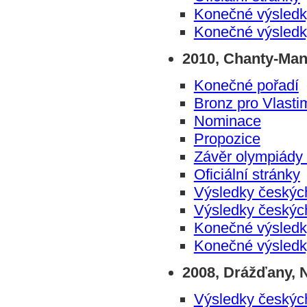
Konečné výsledk
Konečné výsledk
2010, Chanty-Man
Konečné pořadí
Bronz pro Vlasti
Nominace
Propozice
Závěr olympiády 
Oficiální stránky
Výsledky českýc
Výsledky českýc
Konečné výsledky
Konečné výsledk
2008, Drážďany,
Výsledky českýc