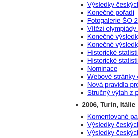
Výsledky českýc
Konečné pořadí
Fotogalerie ŠO 
Vítězi olympiády
Konečné výsledk
Konečné výsledk
Historické statis
Historické statis
Nominace
Webové stránky 
Nová pravidla pr
Stručný výtah z 
2006, Turín, Itálie
Komentované part
Výsledky českýc
Výsledky českýc