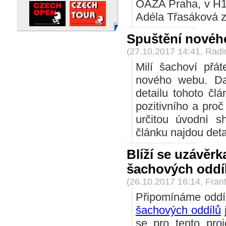
OAZA Praha, v H12
Adéla Třasáková z
Spuštění nové
(27.10.2017 14:41, Rad
Milí šachoví přá
nového webu. Da
detailu tohoto čl
pozitivního a pro
určitou úvodní s
článku najdou det
Blíží se uzávěr
šachových oddí
(26.10.2017 16:14, Frant
Připomínáme oddíl
šachových oddílů
j
se pro tento proj