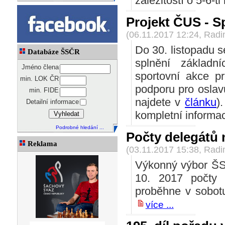
záležitostí o 5-6-ti
Projekt ČUS - S
(06.11.2017 12:24, Rad
Do 30. listopadu s
Databáze ŠSČR
splnění základn
Jméno člena
sportovní akce p
min. LOK ČR
podporu pro osla
min. FIDE
najdete v
článku
)
Detailní informace
kompletní informa
Podrobné hledání ...
Počty delegátů
Reklama
(03.11.2017 15:38, Rad
Výkonný výbor ŠSČ
10. 2017 počty 
proběhne v sobot
více ...