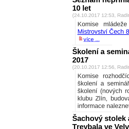
10 let
(24.10.2017 12:53, Rad
Komise mládeže 
Mistrovství Čech 8 
více ...
Školení a seminá
2017
(20.10.2017 12:56, Rad
Komise rozhodčí
školení a seminář
školení (nových 
klubu Zlín, budova
informace nalezne
Šachový stolek 
Treybala ve Vel