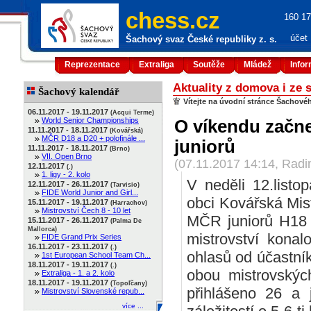
chess.cz
160 17
účet
Šachový svaz České republiky z. s.
Reprezentace
Extraliga
Soutěže
Mládež
Info
Aktuality z domova i ze 
Šachový kalendář
Vítejte na úvodní stránce Šachové
06.11.2017 - 19.11.2017
(Acqui Terme)
World Senior Championships
O víkendu začn
11.11.2017 - 18.11.2017
(Kovářská)
MČR D18 a D20 + polofinále ...
juniorů
11.11.2017 - 18.11.2017
(Brno)
VII. Open Brno
(07.11.2017 14:14, Rad
12.11.2017
(.)
1. ligy - 2. kolo
V neděli 12.list
12.11.2017 - 26.11.2017
(Tarvisio)
FIDE World Junior and Girl...
obci Kovářská Mist
15.11.2017 - 19.11.2017
(Harrachov)
Mistrovství Čech 8 - 10 let
MČR juniorů H18 
15.11.2017 - 26.11.2017
(Palma De
Mallorca)
mistrovství konal
FIDE Grand Prix Series
16.11.2017 - 23.11.2017
(.)
ohlasů od účastník
1st European School Team Ch...
18.11.2017 - 19.11.2017
(.)
obou mistrovských
Extraliga - 1. a 2. kolo
18.11.2017 - 19.11.2017
(Topoľčany)
přihlášeno 26 a
Mistrovství Slovenské repub...
více ...