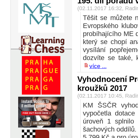
195. díl pořadu
(02.11.2017 16:32, Rad
Těšit se můžete n
Evropského klubo
probíhajícího ME 
který se chopí an
vysílání popřeje
dozvíte se také, 
více ...
Vyhodnocení Pr
kroužků 2017
(02.11.2017 10:45, Rad
KM ŠSČR vyhodn
vypočetla dotace
úroveň 1 splnilo
šachových oddílů.
5.799 Kč a pro úro