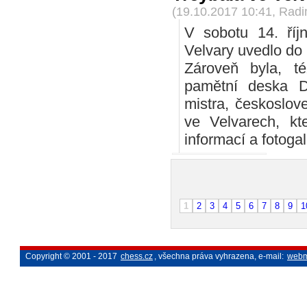
(19.10.2017 10:41, Rad
V sobotu 14. říj
Velvary uvedlo do 
Zároveň byla, té
pamětní deska D
mistra, českoslov
ve Velvarech, kt
informací a fotogal
1
2
3
4
5
6
7
8
9
1
Copyright © 2001 - 2017
chess.cz
, všechna práva vyhrazena, e-mail:
webm