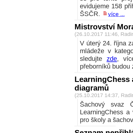
evidujeme 158 přih
ŠSČR.
více ...
Mistrovství Mo
(26.10.2017 11:46, Rad
V úterý 24. října
mládeže v katego
sledujte
zde
, ví
přeborníků budou z
LearningChess a
diagramů
(25.10.2017 14:37, Rad
Šachový svaz Če
LearningChess a 
pro školy a šachov
Seznam nepřihlá