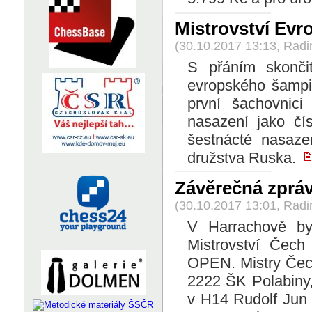
Mistrovství Evr
(30.10.2017 13:13, Rad
S přáním skončit
evropského šampi
první šachovnic
nasazení jako čí
šestnácté nasaze
družstva Ruska.
Závěrečná zpráv
(30.10.2017 13:01, Rad
V Harrachově by
Mistrovství Čec
OPEN. Mistry Čech
2222 ŠK Polabiny
v H14 Rudolf Jun