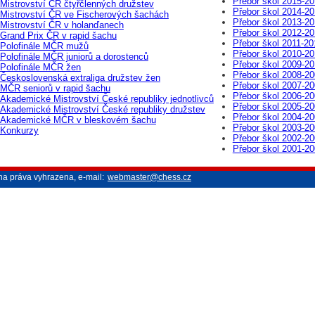
Přebor škol 2015-2
Mistrovství ČR čtyřčlenných družstev
Přebor škol 2014-2
Mistrovství ČR ve Fischerových šachách
Přebor škol 2013-2
Mistrovství ČR v holanďanech
Přebor škol 2012-2
Grand Prix ČR v rapid šachu
Přebor škol 2011-20
Polofinále MČR mužů
Přebor škol 2010-20
Polofinále MČR juniorů a dorostenců
Přebor škol 2009-2
Polofinále MČR žen
Přebor škol 2008-2
Československá extraliga družstev žen
Přebor škol 2007-2
MČR seniorů v rapid šachu
Přebor škol 2006-2
Akademické Mistrovství České republiky jednotlivců
Přebor škol 2005-2
Akademické Mistrovství České republiky družstev
Přebor škol 2004-2
Akademické MČR v bleskovém šachu
Přebor škol 2003-2
Konkurzy
Přebor škol 2002-2
Přebor škol 2001-2
na práva vyhrazena, e-mail:
webmaster@chess.cz