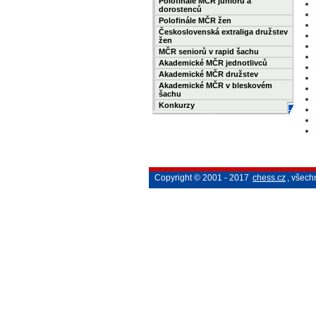
Polofinále MČR juniorů a
dorostenců
Polofinále MČR žen
Československá extraliga družstev
žen
MČR seniorů v rapid šachu
Akademické MČR jednotlivců
Akademické MČR družstev
Akademické MČR v bleskovém
šachu
Konkurzy
Copyright © 2001 - 2017
chess.cz
, všech