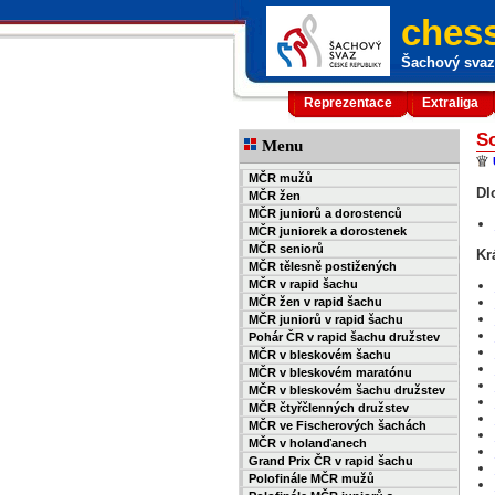
chess
Šachový svaz 
Reprezentace
Extraliga
So
Menu
MČR mužů
Dl
MČR žen
MČR juniorů a dorostenců
MČR juniorek a dorostenek
MČR seniorů
Kr
MČR tělesně postižených
MČR v rapid šachu
MČR žen v rapid šachu
MČR juniorů v rapid šachu
Pohár ČR v rapid šachu družstev
MČR v bleskovém šachu
MČR v bleskovém maratónu
MČR v bleskovém šachu družstev
MČR čtyřčlenných družstev
MČR ve Fischerových šachách
MČR v holanďanech
Grand Prix ČR v rapid šachu
Polofinále MČR mužů