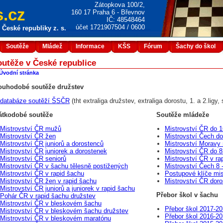
Zátopkova 100/2,
.cz
160 17 Praha 6 - Břevnov
IČ: 48548464
účet 1721907504 / 0600
České republiky z. s.
Soutěže
Mládež
Informace
KŠS
Fórum
Šachy do škol
utěže v České republice
Úvodní stránka
ouhodobé soutěže družstev
databáze soutěží ŠSČR
(tht extraliga družstev, extraliga dorostu, 1. a 2.lig
átkodobé soutěže
Soutěže mládeže
Mistrovství ČR mužů
Mistrovství ČR do 1
Mistrovství ČR žen
Mistrovství Čech do
Mistrovství ČR juniorů a dorostenců
Mistrovství Moravy 
Mistrovství ČR juniorek a dorostenek
Mistrovství ČR do 8 
Mistrovství ČR seniorů
Mistrovství ČR v ra
Mistrovství ČR v šachu tělesně postižených
Mistrovství Čech 8 -
Mistrovství ČR v rapid šachu
Postupové klíče mis
Mistrovství ČR žen v rapid šachu
Mistrovství ČR dor
Mistrovství ČR juniorů a juniorek v rapid šachu
Přebor škol v šachu
Pohár ČR v rapid šachu družstev
Mistrovství ČR v bleskovém šachu
Přebor škol 2017-2
Mistrovství ČR v bleskovém šachu družstev
Přebor škol 2016-2
Mistrovství ČR v bleskovém maratónu