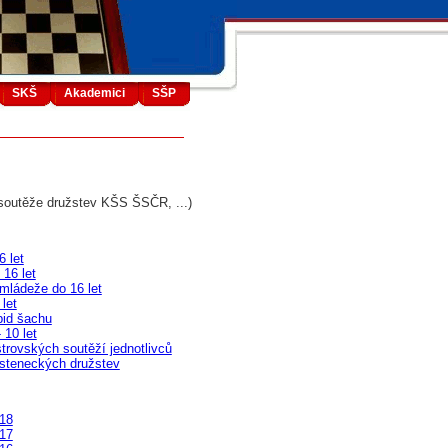
SKŠ
Akademici
SŠP
y, soutěže družstev KŠS ŠSČR, ...)
6 let
 16 let
mládeže do 16 let
let
pid šachu
 10 let
trovských soutěží jednotlivců
osteneckých družstev
018
017