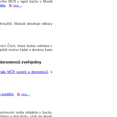
tošního MČR v rapid šachu v Mostě
webu
.
více ...
 kroužků. Manuál obsahuje odkazy
.
tví Čech, která budou sehrána v
. ještě možno žádat o divokou kartu
 dorostenců zveřejněny
inále MČR juniorů a dorostenců
, k
i soutěže
.
více ...
istrovství světa mládeže v šachu.
chlapci a dvě dívky, vždy do deseti