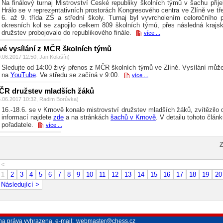
Na finálový turnaj Mistrovství České republiky školních týmů v šachu přij
Hrálo se v reprezentativních prostorách Kongresového centra ve Zlíně ve tře
6. až 9. třída ZŠ a střední školy. Turnaj byl vyvrcholením celoročního 
okresních kol se zapojilo celkem 809 školních týmů, přes následná krajs
družstev probojovalo do republikového finále.
více ...
vé vysílání z MČR školních týmů
0.06.2017 12:50, Jan Kolašín)
Sledujte od 14:00 živý přenos z MČR školních týmů ve Zlíně. Vysílání můž
na
YouTube
. Ve středu se začíná v 9:00.
více ...
ČR družstev mladších žáků
6.06.2017 10:32, Radim Borůvka)
16.-18.6. se v Krnově konalo mistrovství družstev mladších žáků, zvítězil
informací najdete
zde
a na stránkách
šachů v Krnově
. V detailu tohoto člán
pořadatele.
více ...
Z
< Předc
1
2
3
4
5
6
7
8
9
10
11
12
13
14
15
16
17
18
19
20
Následující >
na práva vyhrazena, e-mail:
webmaster@chess.cz