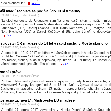
a do dvanácti let.
více ...
lší mladí šachisté se podívají do Jižní Ameriky
4.09.2017 14:49, Radim Borůvka)
Na dlouhou cestu do Uruguaye zamířila dnes další skupina našich mlad
začíná 17. září prvním kolem Mistrovství světa mládeže kategorií do 14, 16 
Laurincová (D14), Ondřej Švanda (H14), Karin Němcová (D16), Matyáš Ze
Nela Pýchová (D18) a Daniel Kožúšek (H18). Jako trenéři je doprováze
více ...
strovství ČR mládeže do 14 let v rapid šachu v Mostě skončilo
2.09.2017 12:50, Radim Borůvka)
Ve dnech 9. - 10. 9. 2017 proběhlo v krásných prostorách hotelu Cascade 
do 14 let. Celkem 199 hráček a hráčů mistrovských kategorií bojovalo o pře
Pro rodiče, trenéry a další doprovod, byl určen OPEN turnaj za účastí 3
včetně doprovodu přesáhl přes pět set.
více ...
vodní zpráva
5.09.2017 11:37, František Štross)
Přichází další test výkonnosti našich nejlepších mladých reprezentantů,
Mistrovství Evropy kategorií od 8 do 18 let. Naše výprava dorazila do d
šachovnicím zasedne celkem 13 našich reprezentantů, oficiální výpr
Vokáčem, Pavlem Šimáčkem a Ondřejem Matějovských a několika rodiči c
věrečná zpráva 14. Mistrovství EU mládeže
9.08.2017 16:13, Radim Borůvka)
V neděli 27. srpna 2017 vyvrcholily v Hotelu Dlouhé Stráně v Koutech