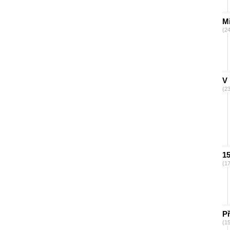
Mi
(2
V 
(2
15
(1
Př
(1