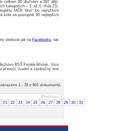
elo celkem 90 družstev a 397 dětí.
ch kategoriích – 1. až 5. třída ZŠ,
projektu MČR škol. Do nejnižších
ká kola se postupně 90 nejlepších
ete sledovat jak na
Facebooku
, tak
o družstvo BŠŠ Frýdek-Místek. Více
ku je navíc úvodní a závěrečný text
obrazeno 1 - 30 z 901 dokumentů.
hozí
21
22
23
24
25
26
27
28
29
30
31