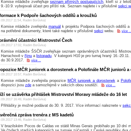
Komise mládeže zveřejňuje
seznam přímých postupujících
, kteří si z le
9.-10.9. vybojovali účast pro příští rok. Seznam najdete i v příslušné
sekci 
nformace k Podpoře šachových oddílů a kroužků
9.09.2017 11:54, Radim Borůvka)
Komise mládeže zveřejnila
manuál
k projektu Podpora šachových oddílů a
na potřebné dokumenty, které také najdete v příslušné
sekci
webu.
více ..
rávnění účastníci Mistrovství Čech
5.09.2017 17:02, Radim Borůvka)
Komise mládeže ŠSČR zveřejňuje seznam oprávněných účastníků Mistrovs
Harrachově v
říjnu
a
listopadu
.
V kategorii H10 je pro turnaj hraný 16.-20.11
do 30.9.2017.
více ...
ropozice MČR juniorek a dorostenek a Polofinále MČR juniorů a
0.09.2017 10:57, Radim Borůvka)
Komise mládeže zveřejnila propozice
MČR juniorek a dorostenek
a
Polof
dispozici jsou
zde
a samozřejmě v sekcích obou soutěží.
více ...
íží se uzávěrka přihlášek Mistrovství Moravy mládeže do 16 let
9.09.2017 16:49, Radim Borůvka)
Přihlášky je možné podávat do 30. 9. 2017. Více informací naleznete v
sekc
ávěrečná zpráva trenéra z MS kadetů
9.09.2017 13:46, Radim Borůvka)
V brazilském Pocos de Caldas ve státě Minas Gerais probíhalo po 10 dní m
Ve čtyřech starších kategoriích se turnaje zúčastnili z České republiky dva 