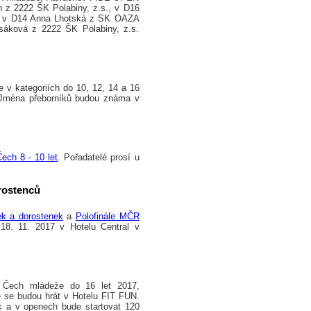
n z 2222 ŠK Polabiny, z.s., v D16
, v D14 Anna Lhotská z SK OAZA
sáková z 2222 ŠK Polabiny, z.s.
 v kategoriích do 10, 12, 14 a 16
 Jména přeborníků budou známa v
Čech 8 - 10 let
. Pořadatelé prosí u
orostenců
ek a dorostenek
a
Polofinále MČR
18. 11. 2017 v Hotelu Central v
í Čech mládeže do 16 let 2017,
 budou hrát v Hotelu FIT FUN.
k a v openech bude startovat 120