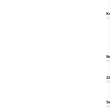
K
(1
Ne
(0
Z
(0
S
(0