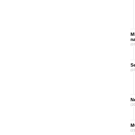
Ml
na
(0
S
(0
N
(2
M
(2