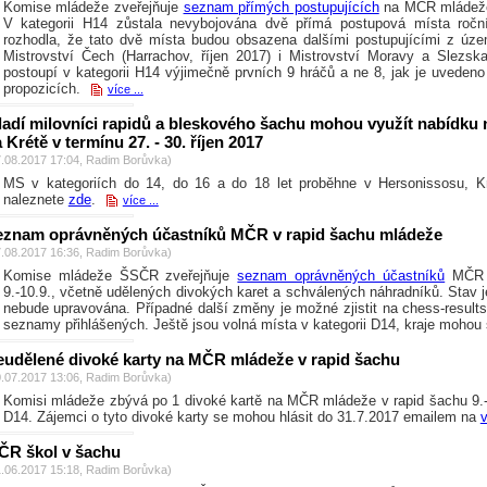
Komise mládeže zveřejňuje
seznam přímých postupujících
na MČR mládeže 
V kategorii H14 zůstala nevybojována dvě přímá postupová místa roč
rozhodla, že tato dvě místa budou obsazena dalšími postupujícími z úz
Mistrovství Čech (Harrachov, říjen 2017) i Mistrovství Moravy a Slezsk
postoupí v kategorii H14 výjimečně prvních 9 hráčů a ne 8, jak je uvedeno
propozicích.
více ...
adí milovníci rapidů a bleskového šachu mohou využít nabídku 
 Krétě v termínu 27. - 30. říjen 2017
7.08.2017 17:04, Radim Borůvka)
MS v kategoriích do 14, do 16 a do 18 let proběhne v Hersonissosu, K
naleznete
zde
.
více ...
eznam oprávněných účastníků MČR v rapid šachu mládeže
7.08.2017 16:36, Radim Borůvka)
Komise mládeže ŠSČR zveřejňuje
seznam oprávněných účastníků
MČR v
9.-10.9., včetně udělených divokých karet a schválených náhradníků. Stav je
nebude upravována. Případné další změny je možné zjistit na chess-results,
seznamy přihlášených. Ještě jsou volná místa v kategorii D14, kraje moho
eudělené divoké karty na MČR mládeže v rapid šachu
0.07.2017 13:06, Radim Borůvka)
Komisi mládeže zbývá po 1 divoké kartě na MČR mládeže v rapid šachu 9.-
D14. Zájemci o tyto divoké karty se mohou hlásit do 31.7.2017 emailem na
ČR škol v šachu
1.06.2017 15:18, Radim Borůvka)