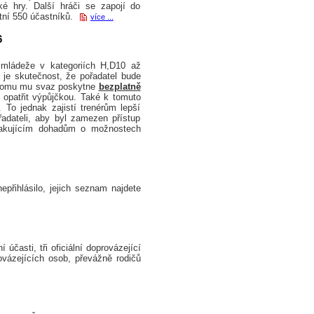
é hry. Další hráči se zapojí do
tní 550 účastníků.
více ...
6
mládeže v kategoriích H,D10 až
je skutečnost, že pořadatel bude
tomu mu svaz poskytne
bezplatně
 opatřit výpůjčkou. Také k tomuto
To jednak zajistí trenérům lepší
adateli, aby byl zamezen přístup
pakujícím dohadům o možnostech
epřihlásilo, jejich seznam najdete
časti, tři oficiální doprovázející
vázejících osob, převážně rodičů