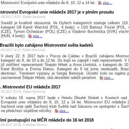
Mistrovství Evropské unie mládeže do 8, 10, 12 a 14 let.
více ...
strovství Evropské unie mládeže 2017 je v plném proudu
4.08.2017 15:57, Radim Borůvka)
Soutěž je kvalitně obsazená. Ve čtyřech kategoriích startuje celkem 119
kategorii U8 Kamil Warchol (POL, 4 body), v U10 Bartosz Fiszer (POL,
(CZE), Tymon Ochedzan (POL) (CZE) a Vladimír Bochnička (SVK) všich
(HUN, 4 body).
více ...
Brazílii bylo zahájeno Mistrovství světa kadetů
3.08.2017 11:07, Radim Borůvka)
V úterý 22. 8. 2017 bylo v Pocos de Caldas v Brazílii zahájeno Mistrov
kategorií do 8, do 10 a do 12 let. Do bojů se zapojili i naši reprezentanti. V
již ostřílení reprezentanti Štepán Hrbek a Anna Lhotská, v kategorii do 1
Karel Brožka a Emma Dobsa. Kategorii do 8 let jsme neobsadili, Brazí
destinací. Trenérem výpravy je Sergej Berezjuk. Úvodní kolo se naplno 
zaznamenal Štěpán Hrbek, oba desetiletí odešli poraženi.
více ...
. Mistrovství EU mládeže 2017
7.08.2017 10:14, Radim Borůvka)
V sobotu 19. srpna 2017 bude v Hotelu Dlouhé Stráně v Koutech nad 
Evropské unie mládeže do 8, 10, 12 a 14 let. Mistrovství EU mládeže 
šachové unie opět Šachový klub Světlá nad Sázavou ve spolupráci s Ša
na předchozí úspěšné ročníky.
více ...
ímí postupující na MČR mládeže do 16 let 2018
5.08.2017 10:36, František Štross)