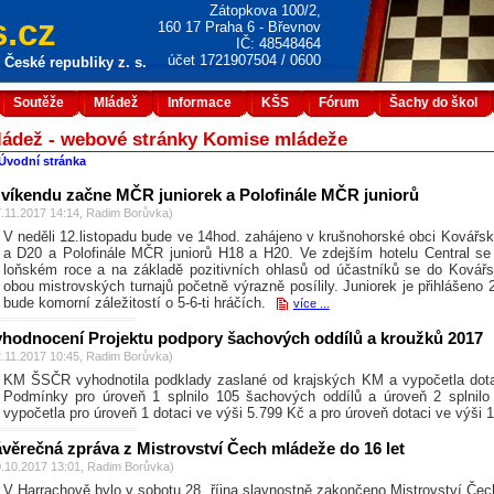
Zátopkova 100/2,
.cz
160 17 Praha 6 - Břevnov
IČ: 48548464
účet 1721907504 / 0600
České republiky z. s.
Soutěže
Mládež
Informace
KŠS
Fórum
Šachy do škol
ládež - webové stránky Komise mládeže
Úvodní stránka
 víkendu začne MČR juniorek a Polofinále MČR juniorů
7.11.2017 14:14, Radim Borůvka)
V neděli 12.listopadu bude ve 14hod. zahájeno v krušnohorské obci Kovářsk
a D20 a Polofinále MČR juniorů H18 a H20. Ve zdejším hotelu Central se j
loňském roce a na základě pozitivních ohlasů od účastníků se do Kovářsk
obou mistrovských turnajů početně výrazně posílily. Juniorek je přihlášen
bude komorní záležitostí o 5-6-ti hráčích.
více ...
yhodnocení Projektu podpory šachových oddílů a kroužků 2017
2.11.2017 10:45, Radim Borůvka)
KM ŠSČR vyhodnotila podklady zaslané od krajských KM a vypočetla dota
Podmínky pro úroveň 1 splnilo 105 šachových oddílů a úroveň 2 splni
vypočetla pro úroveň 1 dotaci ve výši 5.799 Kč a pro úroveň dotaci ve výši 
věrečná zpráva z Mistrovství Čech mládeže do 16 let
0.10.2017 13:01, Radim Borůvka)
V Harrachově bylo v sobotu 28. října slavnostně zakončeno Mistrovství Č