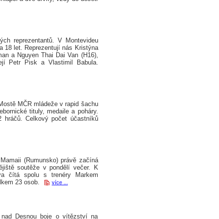
ých reprezentantů. V Montevideu
a 18 let. Reprezentují nás Kristýna
man a Nguyen Thai Dai Van (H16),
jí Petr Pisk a Vlastimil Babula.
v Mostě MČR mládeže v rapid šachu
bornické tituly, medaile a poháry.
2 hráčů. Celkový počet účastníků
 v Mamaii (Rumunsko) právě začíná
ějiště soutěže v pondělí večer. K
ava čítá spolu s trenéry Markem
elkem 23 osob.
více ...
 nad Desnou boje o vítězství na