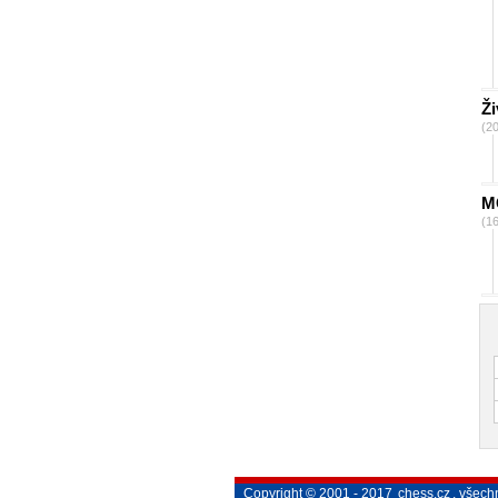
Ži
(2
M
(1
Copyright © 2001 - 2017
chess.cz
, všech