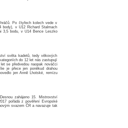
 hráčů. Po čtyřech kolech vede v
 4 body), v U12 Richard Stalmach
ni 3,5 bodu, v U14 Bence Leszko
ství světa kadetů, tedy věkových
 kategoriích do 12 let nás zastupují
0 let se předvedou naopak nováčci
lie je přece jen poněkud drahou
povedlo jen Anně Lhotské, remízu
Desnou zahájeno 15. Mistrovství
2017 pořádá z pověření Evropské
chovým svazem ČR a navazuje tak