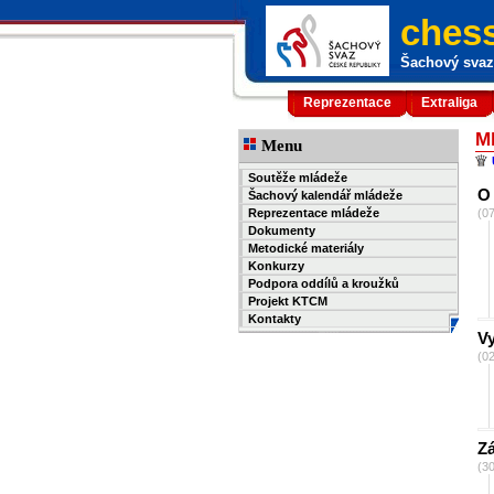
chess
Šachový svaz 
Reprezentace
Extraliga
M
Menu
Soutěže mládeže
O
Šachový kalendář mládeže
Reprezentace mládeže
(0
Dokumenty
Metodické materiály
Konkurzy
Podpora oddílů a kroužků
Projekt KTCM
Kontakty
V
(0
Zá
(3