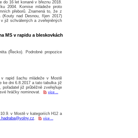
do 16 let konané v březnu 2018.
níku 2004. Komise mládeže proto
emních přeborů. Znamená to, že z
a (Kouty nad Desnou, říjen 2017)
 v již schválených a zveřejněných
na MS v rapidu a bleskovkách
réta (Řecko). Podrobné propozice
 rapid šachu mládeže v Mostě
 ke dni 6.8.2017 a tato tabulka již
 pořadatel již průběžně zveřejňuje
u své hráčky nominovat.
více ...
10.9. v Mostě v kategoriích H12 a
v.hadraba@volny.cz
.
více ...