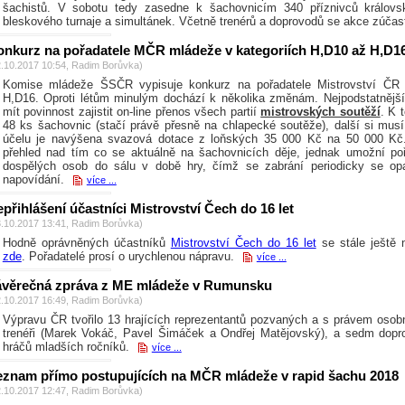
šachistů. V sobotu tedy zasedne k šachovnicím 340 příznivců královsk
bleskového turnaje a simultánek. Včetně trenérů a doprovodů se akce zúčas
onkurz na pořadatele MČR mládeže v kategoriích H,D10 až H,D1
2.10.2017 10:54, Radim Borůvka)
Komise mládeže ŠSČR vypisuje konkurz na pořadatele Mistrovství ČR 
H,D16. Oproti létům minulým dochází k několika změnám. Nejpodstatnější 
mít povinnost zajistit on-line přenos všech partií
mistrovských soutěží
. K 
48 ks šachovnic (stačí právě přesně na chlapecké soutěže), další si musí
účelu je navýšena svazová dotace z loňských 35 000 Kč na 50 000 Kč. 
přehled nad tím co se aktuálně na šachovnicích děje, jednak umožní poř
dospělých osob do sálu v době hry, čímž se zabrání periodicky se o
napovídání.
více ...
přihlášení účastníci Mistrovství Čech do 16 let
3.10.2017 13:41, Radim Borůvka)
Hodně oprávněných účastníků
Mistrovství Čech do 16 let
se stále ještě n
zde
. Pořadatelé prosí o urychlenou nápravu.
více ...
ávěrečná zpráva z ME mládeže v Rumunsku
2.10.2017 16:49, Radim Borůvka)
Výpravu ČR tvořilo 13 hrajících reprezentantů pozvaných a s právem osobní ú
trenéři (Marek Vokáč, Pavel Šimáček a Ondřej Matějovský), a sedm dopro
hráčů mladších ročníků.
více ...
eznam přímo postupujících na MČR mládeže v rapid šachu 2018
2.10.2017 12:47, Radim Borůvka)