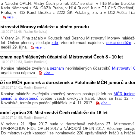
a Národní OPEN. Mistry Čech pro rok 2017 se stali: v H16 Martin Buločki
Karin Němcová z SK OAZA Praha, v H14 Rudolf Jun z TJ CHS Chotěboř
Praha, v H12 Karel Brožka z 2222 ŠK Polabiny, z.s a v D12 Adéla Třa
více ...
istrovství Moravy mládeže v plném proudu
6.10.2017 11:46, Radim Borůvka)
V úterý 24. října začalo v Koutech nad Desnou Mistrovství Moravy mládeže
let. Online přenosy sledujte
zde
, více informací najdete v
sekci soutěže
.
neděli 29. října.
více ...
znam nepřihlášených účastníků Mistrovství Čech 8 - 10 let
4.10.2017 12:53, Radim Borůvka)
Komise mládeže zveřejnila
seznam
nepřihlášených účastníků
Mistrovství 
urychlenou nápravu.
více ...
íží se MČR juniorek a dorostenek a Polofinále MČR juniorů a d
8.10.2017 14:01, Radim Borůvka)
Komise mládeže zveřejnila konečný seznam postupujících na
MČR junior
juniorů a dorostenců
včetně všech divokých karet. Bude se hrát 12. - 
Kovářské, termín pro podání přihlášek je 4. 11. 2017.
více ...
odní zpráva 28. Mistrovství Čech mládeže do 16 let
6.10.2017 14:58, Radim Borůvka)
V sobotu 21. října 2017 bude v Harrachově zahájeno 27. Mistrovstv
HARRACHOV FIDE OPEN 2017 a NÁRODNÍ OPEN 2017. Všechny turnaje se
Do mistrovských kategorií se nominovalo 220 oprávněných hráčů a hráče