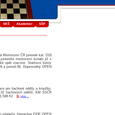
SKŠ
Akademici
SŠP
á Mistrovství ČR juniorek kat. D18
uniorské mistrovství konalo již v
é opět vracíme. Startovní listiny
o 26 a juniorů 66. Doprovodný OPEN
ce pro šachové oddíly a kroužky.
lo 32 šachových oddílů. KM ŠSČR
11.598 Kč.
více ...
ech mládeže, Harrachov FIDE OPEN