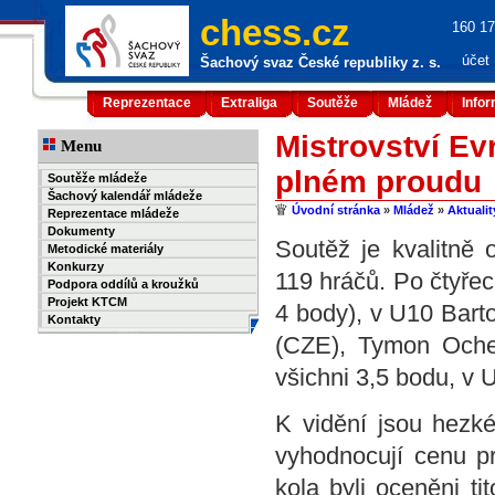
chess.cz
160 17
účet
Šachový svaz České republiky z. s.
Reprezentace
Extraliga
Soutěže
Mládež
Info
Mistrovství Ev
Menu
plném proudu
Soutěže mládeže
Šachový kalendář mládeže
Úvodní stránka
»
Mládež
»
Aktuali
Reprezentace mládeže
Dokumenty
Soutěž je kvalitně 
Metodické materiály
Konkurzy
119 hráčů. Po čtyře
Podpora oddílů a kroužků
Projekt KTCM
4 body), v U10 Bart
Kontakty
(CZE), Tymon Oche
všichni 3,5 bodu, v
K vidění jsou hezké
vyhodnocují cenu pro
kola byli oceněni ti