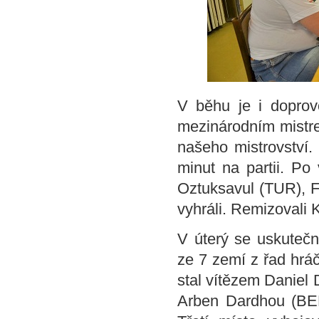
V běhu je i doprov
mezinárodním mistr
našeho mistrovství. 
minut na partii. Po
Oztuksavul (TUR), Fe
vyhráli. Remizovali
V úterý se uskutečni
ze 7 zemí z řad hrá
stal vítězem Daniel 
Arben Dardhou (BEL