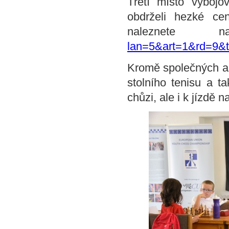
Třetí místo vybojo
obdrželi hezké ce
naleznet
lan=5&art=1&rd=9&
Kromě společných akt
stolního tenisu a ta
chůzi, ale i k jízdě 