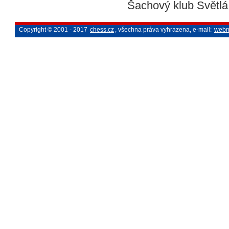
Šachový klub Světl
Copyright © 2001 - 2017
chess.cz
, všechna práva vyhrazena, e-mail:
webm