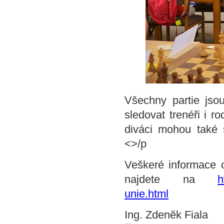
Všechny partie jso
sledovat trenéři i r
diváci mohou také s
<>/p
Veškeré informace o
najdete na
h
unie.html
Ing. Zdeněk Fiala