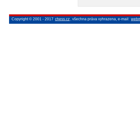
Copyright © 2001 - 2017
chess.cz
, všechna práva vyhrazena, e-mail:
webm