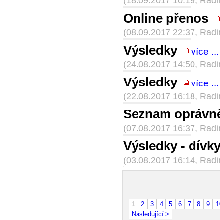
(18.09.2017 10:19, Rad
Online přenos
(08.09.2017 22:37, Rad
Výsledky
více ...
(24.08.2017 14:50, Rad
Výsledky
více ...
(22.08.2017 16:18, Rad
Seznam oprávně
(07.08.2017 16:37, Rad
Výsledky - dívk
(03.08.2017 16:14, Rad
1
2
3
4
5
6
7
8
9
1
Následující >