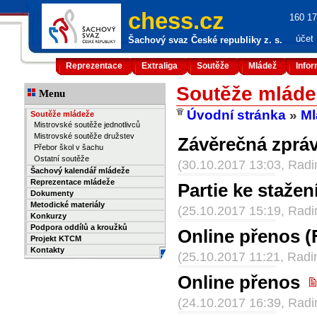
chess.cz
160 17
účet
Šachový svaz České republiky z. s.
Reprezentace
Extraliga
Soutěže
Mládež
Info
Soutěže mláde
Menu
Úvodní stránka
»
Ml
Soutěže mládeže
Mistrovské soutěže jednotlivců
Mistrovské soutěže družstev
Závěrečná zprá
Přebor škol v šachu
Ostatní soutěže
(30.10.2017 13:03, Rad
Šachový kalendář mládeže
Reprezentace mládeže
Partie ke stažen
Dokumenty
Metodické materiály
(25.10.2017 15:19, Rad
Konkurzy
Podpora oddílů a kroužků
Online přenos (
Projekt KTCM
Kontakty
(25.10.2017 11:21, Rad
Online přenos
(24.10.2017 16:39, Rad