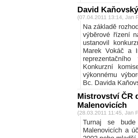
David Kaňovský
(07.04.2011 13:14, Jan 
Na základě rozho
výběrové řízení 
ustanovil konkurz
Marek Vokáč a I
reprezentačního
Konkurzní komis
výkonnému výbor
Bc. Davida Kaňov
Mistrovství ČR 
Malenovicích
(28.03.2011 11:45, Jan 
Turnaj se bude
Malenovicích a úč