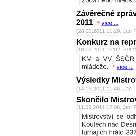
2003 nebo mladší
Závěrečné zpráv
2011
více ...
(28.03.2011 11:29, Jan 
Konkurz na repr
(18.03.2011 19:02, Frant
KM a VV ŠSČR vy
mládeže.
více ...
Výsledky Mistro
(14.03.2011 11:46, Jan 
Skončilo Mistro
(11.03.2011 12:06, Jan 
Mistrovství se od
Koutech nad Desno
turnajích hrálo 337