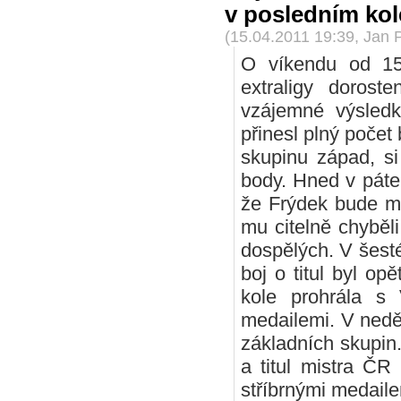
v posledním kol
(15.04.2011 19:39, Jan 
O víkendu od 15
extraligy dorost
vzájemné výsledk
přinesl plný počet
skupinu západ, si
body. Hned v páte
že Frýdek bude mí
mu citelně chyběli 
dospělých. V šest
boj o titul byl o
kole prohrála s
medailemi. V neděl
základních skupin
a titul mistra ČR
stříbrnými medail