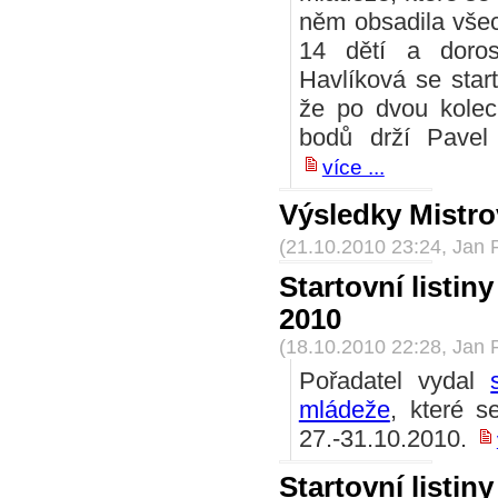
něm obsadila všec
14 dětí a doro
Havlíková se start
že po dvou kolec
bodů drží Pavel
více ...
Výsledky Mistro
(21.10.2010 23:24, Jan 
Startovní listin
2010
(18.10.2010 22:28, Jan 
Pořadatel vydal
mládeže
, které 
27.-31.10.2010.
Startovní listin