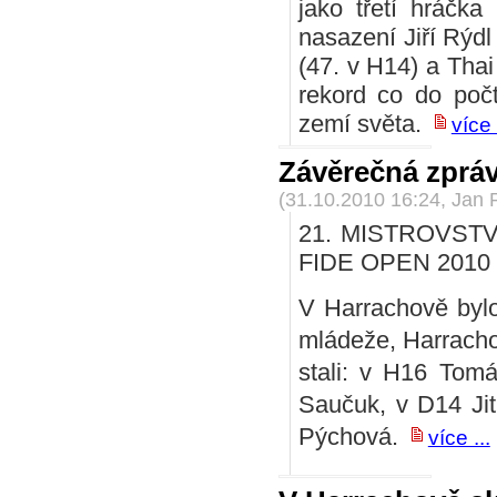
jako třetí hráčka
nasazení Jiří Rýdl
(47. v H14) a Thai
rekord co do poč
zemí světa.
více 
Závěrečná zpráv
(31.10.2010 16:24, Jan 
21. MISTROVST
FIDE OPEN 2010
V Harrachově bylo
mládeže, Harrach
stali: v H16 Tom
Saučuk, v D14 Ji
Pýchová.
více ...