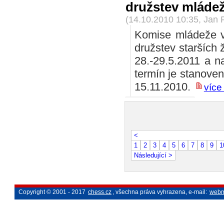
družstev mláde
(14.10.2010 10:35, Jan 
Komise mládeže v
družstev starších 
28.-29.5.2011 a n
termín je stanove
15.11.2010.
více 
< P
1
2
3
4
5
6
7
8
9
1
Následující >
Copyright © 2001 - 2017
chess.cz
, všechna práva vyhrazena, e-mail:
webm