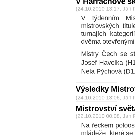
V Harrachově sk
(24.10.2010 13:17, Jan 
V týdenním Mis
mistrovských tit
turnajích katego
dvěma otevřenými t
Mistry Čech se s
Josef Havelka (H1
Nela Pýchová (D1
Výsledky Mistro
(24.10.2010 13:06, Jan 
Mistrovství svě
(22.10.2010 00:08, Jan 
Na řeckém poloostr
mládeže, které se 