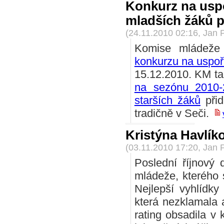
Konkurz na uspo
mladších žáků 
(24.11.2010 02:16, Jan 
Komise mládeže 
konkurzu na uspoř
15.12.2010. KM t
na sezónu 2010-
starších žáků
přid
tradičně v Seči.
Kristýna Havlíko
(03.11.2010 17:20, Jan 
Poslední říjnový 
mládeže, kterého s
Nejlepší vyhlídk
která nezklamala a
rating obsadila v