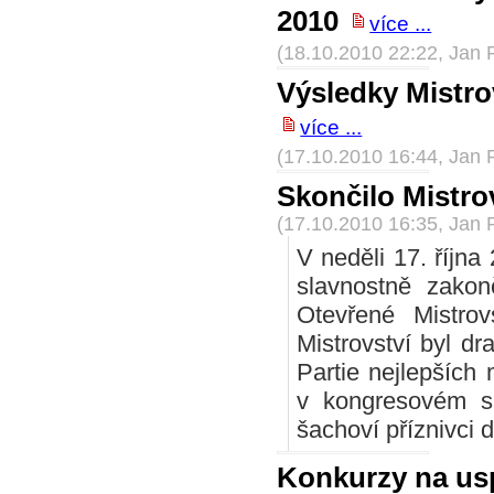
2010
více ...
(18.10.2010 22:22, Jan 
Výsledky Mistrov
více ...
(17.10.2010 16:44, Jan 
Skončilo Mistrov
(17.10.2010 16:35, Jan 
V neděli 17. října
slavnostně zako
Otevřené Mistro
Mistrovství byl dr
Partie nejlepších 
v kongresovém sá
šachoví příznivci
Konkurzy na us