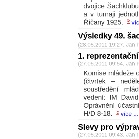
dvojice Šachklubu
a v turnaji jednot
Říčany 1925.
víc
Výsledky 49. ša
(28.05.2011 19:27, Jan 
1. reprezentačn
(27.05.2011 09:54, Jan 
Komise mládeže o
(čtvrtek – nedě
soustředění mlá
vedení: IM David
Oprávnění účastní
H/D 8-18.
více ...
Slevy pro výpr
(27.05.2011 09:43, Jan 