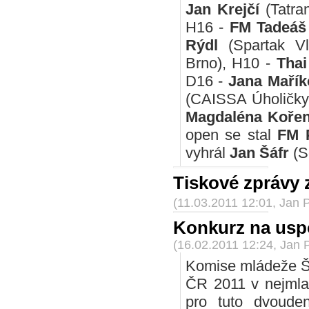
Jan Krejčí
(Tatran
H16 -
FM Tadeáš 
Rýdl
(Spartak V
Brno), H10 -
Thai
D16 -
Jana Mařík
(CAISSA Úholičky
Magdaléna Koře
open se stal
FM 
vyhrál
Jan Šáfr
(S
Tiskové zprávy
(11.03.2011 12:01, Jan 
Konkurz na uspo
(16.02.2011 12:24, Jan 
Komise mládeže Š
ČR 2011 v nejmlad
pro tuto dvouden