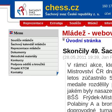
chess.cz
160 17
účet
Šachový svaz České republiky z. s.
Reprezentace
Extraliga
Soutěže
Mládež
Info
Mládež - webo
Menu
Úvodní stránka
Soutěže mládeže
Šachový kalendář mládeže
Reprezentace mládeže
Skončily 49. Ša
Dokumenty
Metodické materiály
(28.05.2011 19:39, Jan 
Konkurzy
V rámci akce, kt
Podpora oddílů a kroužků
Projekt KTCM
Mistrovství ČR dr
Kontakty
letos zúčastnilo 
medaile rozdělily
jakém byly nasazen
BŠŠ Frýdek-Míst
Polabiny A a bron
doprovodné turna