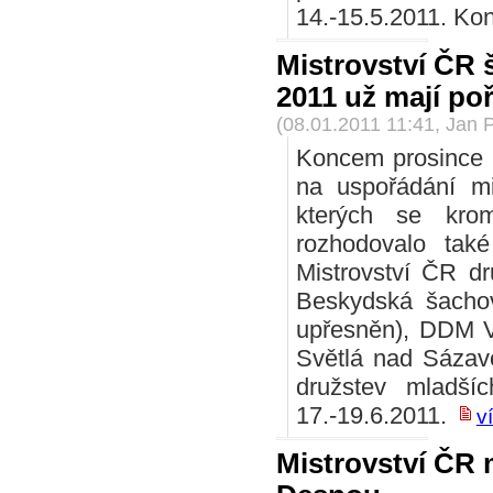
14.-15.5.2011. Ko
Mistrovství ČR 
2011 už mají po
(08.01.2011 11:41, Jan 
Koncem prosince 
na uspořádání mi
kterých se krom
rozhodovalo tak
Mistrovství ČR dr
Beskydská šachov
upřesněn), DDM Vy
Světlá nad Sázavo
družstev mladší
17.-19.6.2011.
ví
Mistrovství ČR 