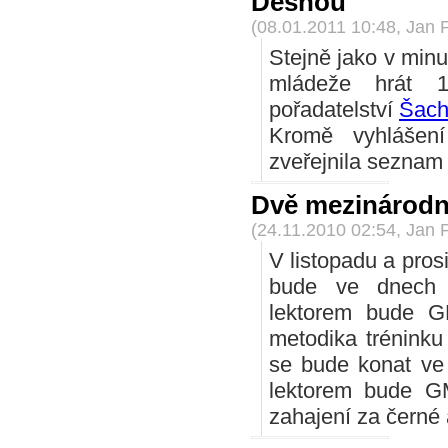
Desnou
(08.01.2011 10:48, Jan 
Stejně jako v minu
mládeže hrát 
pořadatelství
Šach
Kromě vyhlášen
zveřejnila seznam
Dvě mezinárodní
(24.11.2010 02:54, Jan 
V listopadu a pros
bude ve dnech 2
lektorem bude G
metodika tréninku
se bude konat ve
lektorem bude GM
zahajení za černé 