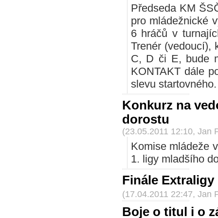
Předseda KM ŠSČ
pro mládežnické vý
6 hráčů v turnají
Trenér (vedoucí), k
C, D či E, bude 
KONTAKT dále potv
slevu startovného
Konkurz na vedo
dorostu
(23.05.2011 12:10, Jan 
Komise mládeže vy
1. ligy mladšího 
Finále Extraligy
(17.04.2011 22:47, Jan 
Boje o titul i o