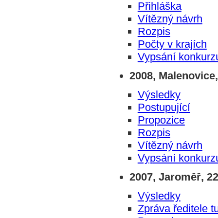
Přihláška
Vítězný návrh
Rozpis
Počty v krajích
Vypsání konkurz
2008, Malenovice,
Výsledky
Postupující
Propozice
Rozpis
Vítězný návrh
Vypsání konkurz
2007, Jaroměř, 22
Výsledky
Zpráva ředitele t