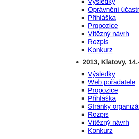
Výsledky
Oprávnění účastn
Přihláška
Propozice
Vítězný návrh
Rozpis
Konkurz
2013, Klatovy, 14.
Výsledky
Web pořadatele
Propozice
Přihláška
Stránky organizá
Rozpis
Vítězný návrh
Konkurz