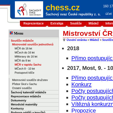
chess.cz
160 17
účet
Šachový svaz České republiky z. s.
Reprezentace
Extraliga
Soutěže
Mládež
Info
Mistrovství ČR
Menu
Úvodní stránka
»
Mládež
»
Soutěže
Soutěže mládeže
Mistrovské soutěže jednotlivců
2018
MČR do 16 let
MČech do 16 let
MMoravy do 16 let
Přímo postupujíc
MČR do 8 let
MČR v rapidu šachu
2017, Most, 9. - 10
MČech 8 - 10 let
Postupové klíče
Přímo postupujíc
Mistrovské soutěže družstev
Konkurz
Přebor škol v šachu
Ostatní soutěže
Počty postupujích
Šachový kalendář mládeže
Počty postupujích
Reprezentace mládeže
Dokumenty
Vítězná konkurzn
Metodické materiály
Konkurzy
Propozice
Podpora oddílů a kroužků