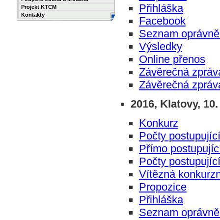
Přihláška
Projekt KTCM
Kontakty
Facebook
Seznam oprávně
Výsledky
Online přenos
Závěrečná zpráv
Závěrečná zpráv
2016, Klatovy, 10. 
Konkurz
Počty postupující
Přímo postupujíc
Počty postupující
Vítězná konkurzn
Propozice
Přihláška
Seznam oprávně