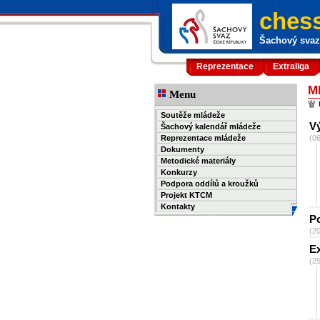
chess
Šachový svaz 
Reprezentace
Extraliga
M
Menu
Soutěže mládeže
V
Šachový kalendář mládeže
Reprezentace mládeže
(0
Dokumenty
Metodické materiály
Konkurzy
Podpora oddílů a kroužků
Projekt KTCM
Kontakty
P
(2
Ex
(2