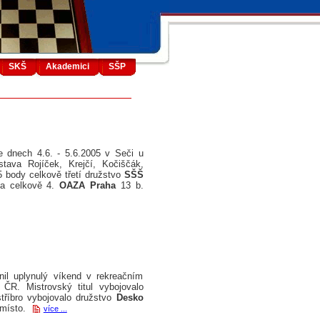
SKŠ
Akademici
SŠP
e dnech 4.6. - 5.6.2005 v Seči u
tava Rojíček, Krejčí, Kočiščák,
 body celkově třetí družstvo
SŠŠ
yla celkově 4.
OAZA Praha
13 b.
nil uplynulý víkend v rekreačním
 ČR. Mistrovský titul vybojovalo
říbro vybojovalo družstvo
Desko
 místo.
více ...