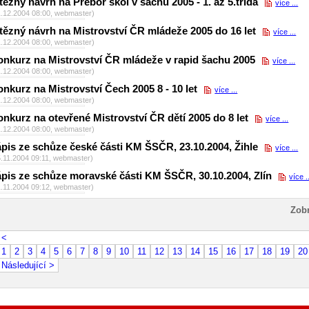
tězný návrh na Přebor škol v šachu 2005 - 1. až 5.třída
více ...
1.12.2004 08:00, webmaster)
tězný návrh na Mistrovství ČR mládeže 2005 do 16 let
více ...
1.12.2004 08:00, webmaster)
onkurz na Mistrovství ČR mládeže v rapid šachu 2005
více ...
1.12.2004 08:00, webmaster)
nkurz na Mistrovství Čech 2005 8 - 10 let
více ...
1.12.2004 08:00, webmaster)
nkurz na otevřené Mistrovství ČR dětí 2005 do 8 let
více ...
1.12.2004 08:00, webmaster)
pis ze schůze české části KM ŠSČR, 23.10.2004, Žihle
více ...
5.11.2004 09:11, webmaster)
pis ze schůze moravské části KM ŠSČR, 30.10.2004, Zlín
více .
1.11.2004 09:12, webmaster)
Zobr
< Předc
1
2
3
4
5
6
7
8
9
10
11
12
13
14
15
16
17
18
19
20
Následující >