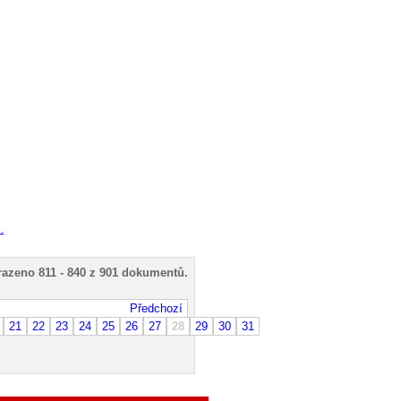
..
azeno 811 - 840 z 901 dokumentů.
hozí
21
22
23
24
25
26
27
28
29
30
31