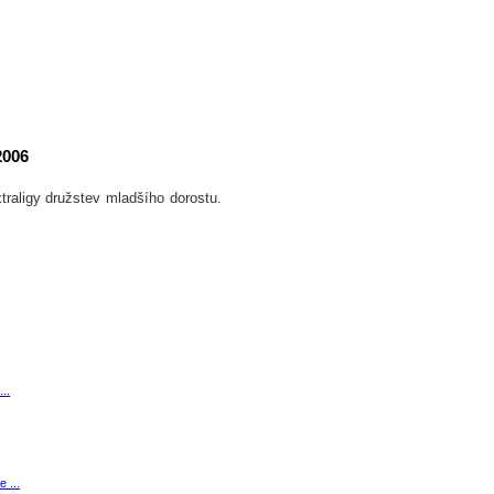
2006
aligy družstev mladšího dorostu.
...
e ...