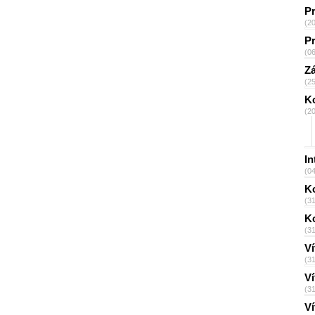
P
(2
P
(0
Z
(2
K
(2
I
(0
Ko
(3
K
(3
Ví
(3
Ví
(3
Ví