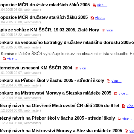
ropozice MČR družstev mladších žáků 2005
více ...
0.04.2005 08:00, webmaster)
ropozice MČR družstev starších žáků 2005
více ...
6.04.2005 08:00, webmaster)
ápis ze schůze KM ŠSČR, 19.03.2005, Zlaté Hory
více ...
5.03.2005 13:22, webmaster)
onkurz na vedoucího Extraligy družstev mladšího dorostu 2005-
0.01.2005 08:00, webmaster)
Komise mládeže ŠSČR vyhlašuje konkurz na obsazení místa vedoucího Extr
více ...
nternetová usnesení KM ŠSČR 2004
více ...
4.01.2005 22:07, webmaster)
nkurz na Přebor škol v šachu 2005 - střední školy
více ...
1.12.2004 08:00, webmaster)
onkurz na Mistrovství Moravy a Slezska mládeže 2005
více ...
1.12.2004 08:00, webmaster)
tězný návrh na Otevřené Mistrovství ČR dětí 2005 do 8 let
více 
1.12.2004 08:00, webmaster)
tězný návrh na Přebor škol v šachu 2005 - střední školy
více ...
1.12.2004 08:00, webmaster)
tězný návrh na Mistrovství Moravy a Slezska mládeže 2005
víc