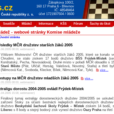
Zátopkova 100/2,
.cz
160 17 Praha 6 - Břevnov
IČ: 48548464
účet 1721907504 / 0600
České republiky z. s.
Soutěže
Mládež
Informace
KŠS
Fórum
Šachy do škol
ládež - webové stránky Komise mládeže
Úvodní stránka
ýsledky MČR družstev starších žáků 2005
6.06.2005 08:00, webmaster)
Vítězem Mistrovství ČR družstev starších žáků 2005, které se konalo v
Chrudimi, se stalo ziskem 17 bodů družstvo
BŠS Frýdek-Místek
(ses
Konštatský, Pecha, Novosádová). Druhé místo v pořadí MČR obsadilo s 15
Staré Město
(Plát, Uřičář, Horság, Valešová, Novotný, Staňa) a třetí b
(Němcová Kat., Svoboda, Klecker, Bílek, Němcová Kar., Tyle).
více ...
ostupy na MČR družstev mladších žáků 2005
více ...
0.05.2005 08:00, webmaster)
traligu dorostu 2004-2005 ovládl Frýdek-Místek
5.04.2005 15:08, webmaster)
Finálový turnaj extraligy dorosteneckých družstev 2004/2005 se uskuteč
zařízení Štoky za účasti šestnácti nejlepších dorosteneckých družstev
družstvo
Beskydské šachové školy Frýdek – Místek
ziskem 14 bodů, st
Liberec
s 8 body a stejný bodový zisk vynesl družstvo
Oazy Praha
na třetí