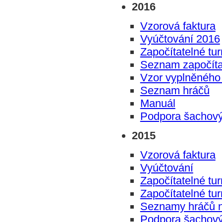
2016
Vzorová faktura
Vyúčtování 2016
Započítatelné tu
Seznam započítat
Vzor vyplněného
Seznam hráčů
Manuál
Podpora šachový
2015
Vzorová faktura
Vyúčtování
Započítatelné tu
Započítatelné t
Seznamy hráčů n
Podpora šachový