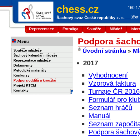
chess.cz
160 17
účet
Šachový svaz České republiky z. s.
Reprezentace
Extraliga
Soutěže
Mládež
Info
Podpora šacho
Menu
Úvodní stránka
»
Ml
Soutěže mládeže
Šachový kalendář mládeže
Reprezentace mládeže
2017
Dokumenty
Metodické materiály
Vyhodnocení
Konkurzy
Podpora oddílů a kroužků
Vzorová faktura
Projekt KTCM
Turnaje ČR 2016
Kontakty
Formulář pro klu
Seznam hráčů
Manuál
Seznam započítat
Podpora šachový