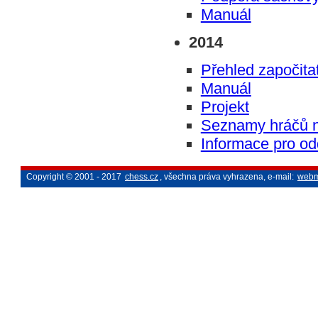
Manuál
2014
Přehled započita
Manuál
Projekt
Seznamy hráčů n
Informace pro od
Copyright © 2001 - 2017
chess.cz
, všechna práva vyhrazena, e-mail:
webm