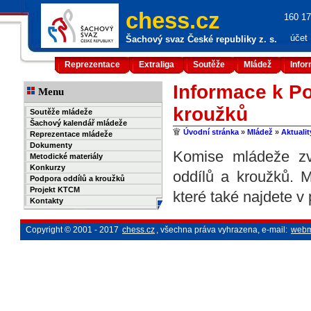
chess.cz
160 17
účet
Šachový svaz České republiky z. s.
Reprezentace
Extraliga
Soutěže
Mládež
Info
Informace k P
Menu
kroužků
Soutěže mládeže
Šachový kalendář mládeže
Úvodní stránka
»
Mládež
»
Aktuali
Reprezentace mládeže
Dokumenty
Komise mládeže zv
Metodické materiály
Konkurzy
oddílů a kroužků. 
Podpora oddílů a kroužků
Projekt KTCM
které také najdete v
Kontakty
Copyright © 2001 - 2017
chess.cz
, všechna práva vyhrazena, e-mail:
webm