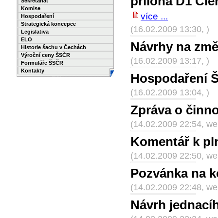
příloha D1 Čle
Sekretariát
Komise
více ...
Hospodaření
Strategická koncepce
(16.02.2009 13:30, )
Legislativa
ELO
Návrhy na zm
Historie šachu v Čechách
Výroční ceny ŠSČR
(16.02.2009 13:17, )
Formuláře ŠSČR
Kontakty
Hospodaření Š
(16.02.2009 13:04, )
Zpráva o činn
(14.02.2009 22:54, w
Komentář k pl
(14.02.2009 22:50, w
Pozvánka na k
(14.02.2009 22:48, w
Návrh jednací