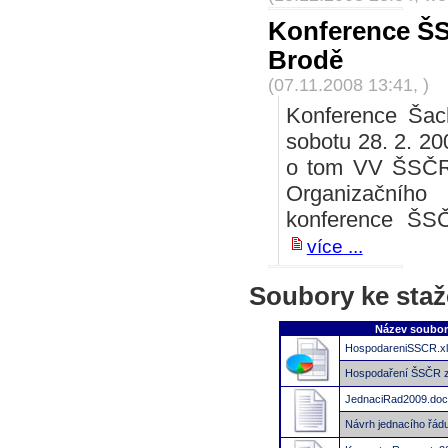
Konference ŠS
Brodě
(07.11.2008 13:41, )
Konference Šac
sobotu 28. 2. 20
o tom VV ŠSČR n
Organizačního
konference ŠSČ
více ...
Soubory ke staž
Název soubo
HospodareniSSCR.x
Hospodaření ŠSČR z
JednaciRad2009.doc
Návrh jednacího řád