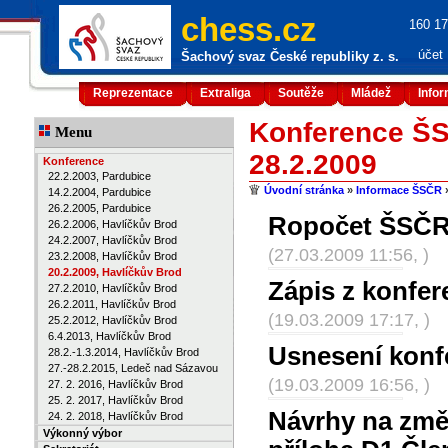
chess.cz
160 17
účet
Šachový svaz České republiky z. s.
Reprezentace
Extraliga
Soutěže
Mládež
Info
Konference ŠS
Menu
28.2.2009
Konference
22.2.2003, Pardubice
Úvodní stránka
»
Informace ŠSČR
14.2.2004, Pardubice
26.2.2005, Pardubice
Ropočet ŠSČR 
26.2.2006, Havlíčkův Brod
24.2.2007, Havlíčkův Brod
(27.03.2009 11:56, )
23.2.2008, Havlíčkův Brod
20.2.2009, Havlíčkův Brod
Zápis z konfe
27.2.2010, Havlíčkův Brod
26.2.2011, Havlíčkův Brod
(19.03.2009 17:17, )
25.2.2012, Havlíčkův Brod
6.4.2013, Havlíčkův Brod
Usnesení konf
28.2.-1.3.2014, Havlíčkův Brod
27.-28.2.2015, Ledeč nad Sázavou
(19.03.2009 16:56, )
27. 2. 2016, Havlíčkův Brod
25. 2. 2017, Havlíčkův Brod
Návrhy na zm
24. 2. 2018, Havlíčkův Brod
Výkonný výbor