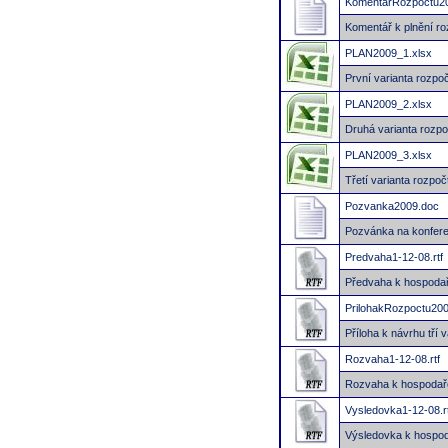
KomentarRozpoctu2
Komentář k plnění r
PLAN2009_1.xlsx
První varianta rozp
PLAN2009_2.xlsx
Druhá varianta rozp
PLAN2009_3.xlsx
Třetí varianta rozpo
Pozvanka2009.doc
Pozvánka na konfere
Predvaha1-12-08.rtf
Předvaha k hospoda
PrilohakRozpoctu2009
Příloha k návrhu tří
Rozvaha1-12-08.rtf
Rozvaha k hospodař
Vysledovka1-12-08.rt
Výsledovka k hospod