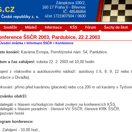
Zátopkova 100/2,
.cz
160 17 Praha 6 - Břevnov
IČ: 48548464
účet 1721907504 / 0600
České republiky z. s.
Soutěže
Mládež
Informace
KŠS
Fórum
Šachy do škol
nference ŠSČR 2003, Pardubice, 22.2.2003
Úvodní stránka
»
Informace ŠSČR
»
Konference
sto konání:
Kavárna Evropa, Pernštýnské nám. 54, Pardubice.
tum a čas zahájení:
sobota 22. 2. 2003 od 10,00 hodin
ojení z vlakového a autobusového nádraží: autobusy č.6, 8, 9, 12 nebo tr
stávce u Divadla).
rkování: přímo před kavárnou (placené) nebo cca 200 m od kavárny v Tyršově 
zvánku obdrží:
delegáti s hlasem rozhodujícím řádně zvolení na konferencích KŠS,
delegáti s hlasem poradním - členové VV ŠSČR, členové KRK ŠSČR,
pozvaní hosté
ogram konference:
Zahájení - 10,00 hod.,