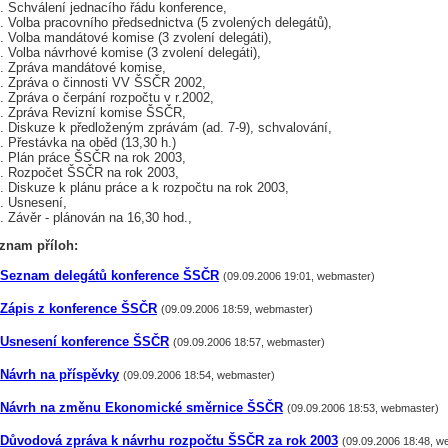
Schválení jednacího řádu konference,
Volba pracovního předsednictva (5 zvolených delegátů),
Volba mandátové komise (3 zvolení delegáti),
Volba návrhové komise (3 zvolení delegáti),
Zpráva mandátové komise,
Zpráva o činnosti VV ŠSČR 2002,
Zpráva o čerpání rozpočtu v r.2002,
Zpráva Revizní komise ŠSČR,
Diskuze k předloženým zprávám (ad. 7-9), schvalování,
Přestávka na oběd (13,30 h.)
Plán práce ŠSČR na rok 2003,
Rozpočet ŠSČR na rok 2003,
Diskuze k plánu práce a k rozpočtu na rok 2003,
Usnesení,
Závěr - plánován na 16,30 hod.,
znam příloh:
Seznam delegátů konference ŠSČR
(09.09.2006 19:01, webmaster)
Zápis z konference ŠSČR
(09.09.2006 18:59, webmaster)
Usnesení konference ŠSČR
(09.09.2006 18:57, webmaster)
Návrh na příspěvky
(09.09.2006 18:54, webmaster)
Návrh na změnu Ekonomické směrnice ŠSČR
(09.09.2006 18:53, webmaster)
Důvodová zpráva k návrhu rozpočtu ŠSČR za rok 2003
(09.09.2006 18:48, w