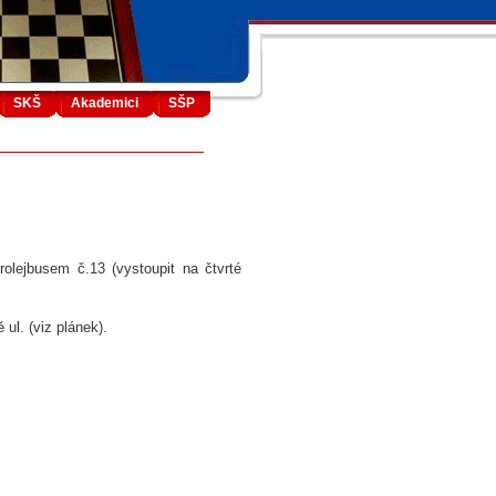
SKŠ
Akademici
SŠP
olejbusem č.13 (vystoupit na čtvrté
ul. (viz plánek).