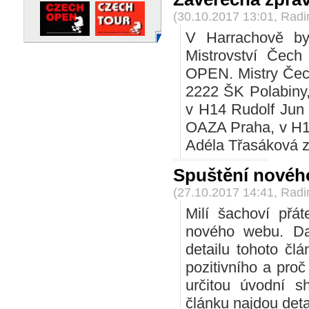
(30.10.2017 13:01, Rad
V Harrachově by
Mistrovství Čec
OPEN. Mistry Čech
2222 ŠK Polabiny
v H14 Rudolf Jun
OAZA Praha, v H12
Adéla Třasáková z
Spuštění nové
(27.10.2017 14:41, Rad
Milí šachoví přá
nového webu. Da
detailu tohoto čl
pozitivního a pro
určitou úvodní s
článku najdou det