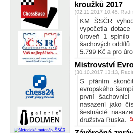
kroužků 2017
(02.11.2017 10:45, Rad
KM ŠSČR vyhodn
vypočetla dotace
úroveň 1 splnilo
šachových oddílů.
5.799 Kč a pro úro
Mistrovství Evr
(30.10.2017 13:13, Rad
S přáním skončit
evropského šampi
první šachovnic
nasazení jako čí
šestnácté nasaze
družstva Ruska.
Závěrečná zpráv