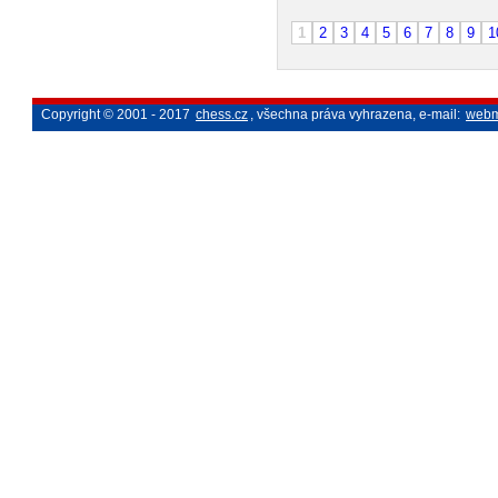
1
2
3
4
5
6
7
8
9
1
Copyright © 2001 - 2017
chess.cz
, všechna práva vyhrazena, e-mail:
webm