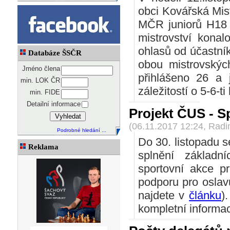
obci Kovářská Mist
MČR juniorů H18 
mistrovství konal
ohlasů od účastník
Databáze ŠSČR
obou mistrovských
Jméno člena
přihlášeno 26 a
min. LOK ČR
záležitostí o 5-6-ti
min. FIDE
Detailní informace
Projekt ČUS - S
(06.11.2017 12:24, Rad
Podrobné hledání ...
Do 30. listopadu s
Reklama
splnění základn
sportovní akce p
podporu pro osla
najdete v
článku
)
kompletní informa