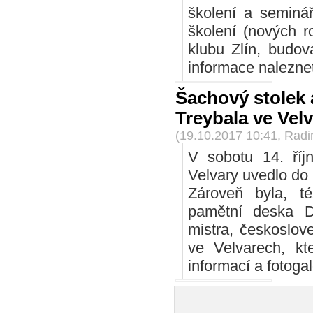
školení a seminář
školení (nových 
klubu Zlín, budova
informace nalezne
Šachový stolek 
Treybala ve Vel
(19.10.2017 10:41, Rad
V sobotu 14. říj
Velvary uvedlo do 
Zároveň byla, té
pamětní deska D
mistra, českoslov
ve Velvarech, kt
informací a fotogal