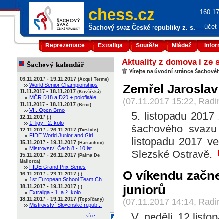
chess.cz
160 17
účet
Šachový svaz České republiky z. s.
Reprezentace
Extraliga
Soutěže
Mládež
Info
Aktuality z domova i ze 
Šachový kalendář
Vítejte na úvodní stránce Šachové
06.11.2017 - 19.11.2017
(Acqui Terme)
World Senior Championships
Zemřel Jaroslav
11.11.2017 - 18.11.2017
(Kovářská)
MČR D18 a D20 + polofinále ...
(07.11.2017 15:22, Rad
11.11.2017 - 18.11.2017
(Brno)
VII. Open Brno
5. listopadu 2017
12.11.2017
(.)
1. ligy - 2. kolo
šachového svazu 
12.11.2017 - 26.11.2017
(Tarvisio)
FIDE World Junior and Girl...
listopadu 2017 ve
15.11.2017 - 19.11.2017
(Harrachov)
Mistrovství Čech 8 - 10 let
Slezské Ostravě.
15.11.2017 - 26.11.2017
(Palma De
Mallorca)
FIDE Grand Prix Series
O víkendu začn
16.11.2017 - 23.11.2017
(.)
1st European School Team Ch...
juniorů
18.11.2017 - 19.11.2017
(.)
Extraliga - 1. a 2. kolo
18.11.2017 - 19.11.2017
(Topoľčany)
(07.11.2017 14:14, Rad
Mistrovství Slovenské repub...
V neděli 12.list
více ...