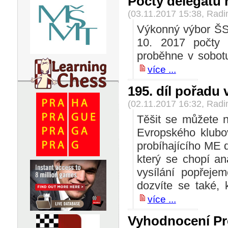
Počty delegátů
(03.11.2017 15:38, Rad
Výkonný výbor ŠSČ
10. 2017 počty 
proběhne v sobot
více ...
195. díl pořadu
(02.11.2017 16:32, Rad
Těšit se můžete n
Evropského klubo
probíhajícího ME 
který se chopí an
vysílání popřeje
dozvíte se také, 
více ...
Vyhodnocení Pr