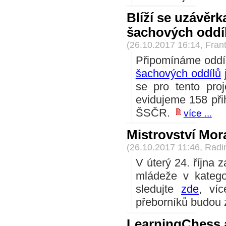
Blíží se uzávěr
šachových oddí
(26.10.2017 16:14, Frant
Připomínáme oddíl
šachových oddílů
j
se pro tento proj
evidujeme 158 přih
ŠSČR.
více ...
Mistrovství Mo
(26.10.2017 11:46, Rad
V úterý 24. října
mládeže v katego
sledujte
zde
, ví
přeborníků budou z
LearningChess a