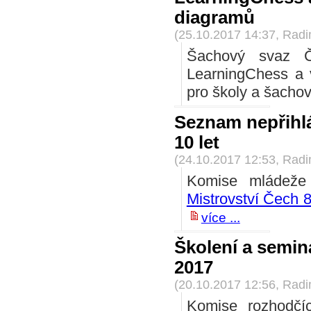
diagramů
(25.10.2017 14:37, Rad
Šachový svaz Če
LearningChess a 
pro školy a šachov
Seznam nepřihlá
10 let
(24.10.2017 12:53, Rad
Komise mládeže 
Mistrovství Čech 8 
více ...
Školení a seminá
2017
(20.10.2017 12:56, Rad
Komise rozhodčí