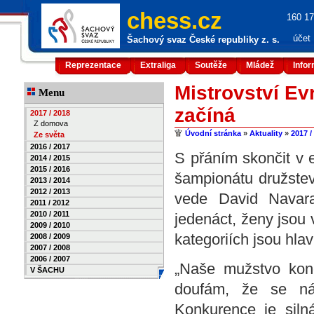
chess.cz
160 17
účet
Šachový svaz České republiky z. s.
Reprezentace
Extraliga
Soutěže
Mládež
Info
Mistrovství Ev
Menu
začíná
2017 / 2018
Z domova
Úvodní stránka
»
Aktuality
»
2017 /
Ze světa
2016 / 2017
S přáním skončit v e
2014 / 2015
2015 / 2016
šampionátu družstev
2013 / 2014
2012 / 2013
vede David Navara
2011 / 2012
2010 / 2011
jedenáct, ženy jsou
2009 / 2010
kategoriích jsou hla
2008 / 2009
2007 / 2008
2006 / 2007
„Naše mužstvo konc
V ŠACHU
doufám, že se ná
Konkurence je siln