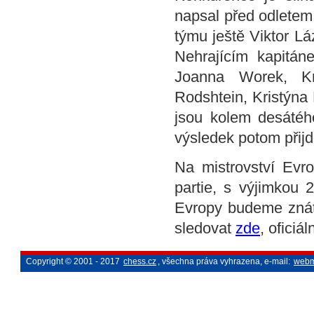
napsal před odletem
týmu ještě Viktor Lá
Nehrajícím kapitán
Joanna Worek, Kri
Rodshtein, Kristýna
jsou kolem desátéh
výsledek potom přijd
Na mistrovství Evr
partie, s výjimkou 2
Evropy budeme znát
sledovat
zde
, oficiá
Copyright © 2001 - 2017
chess.cz
, všechna práva vyhrazena, e-mail:
webm