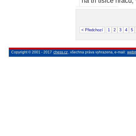
na tři tisíce hráčů
< Předchozí
1
2
3
4
5
Copyright © 2001 - 2017
chess.cz
, všechna práva vyhrazena, e-mail:
webm