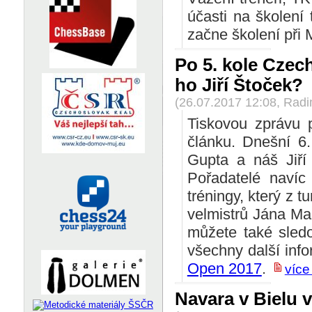
účasti na školení 
začne školení při
Po 5. kole Czec
ho Jiří Štoček?
(26.07.2017 12:08, Rad
Tiskovou zprávu p
článku. Dnešní 6.
Gupta a náš Jiří
Pořadatelé navíc
tréningy, který z t
velmistrů Jána Ma
můžete také sledo
všechny další info
Open 2017
.
více 
Navara v Bielu v