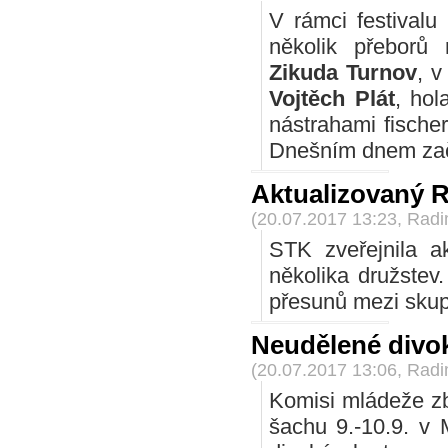
V rámci festival
několik přeborů 
Zikuda Turnov
, v
Vojtěch Plát
, hol
nástrahami fische
Dnešním dnem zača
Aktualizovaný Ro
(20.07.2017 13:23, Rad
STK zveřejnila a
několika družstev
přesunů mezi skup
Neudělené divo
(20.07.2017 13:06, Rad
Komisi mládeže z
šachu 9.-10.9. v 