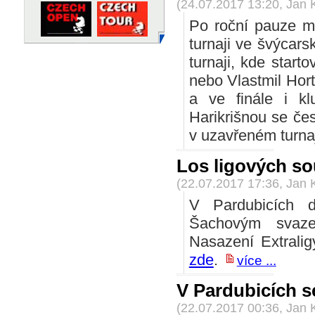
(24.07.2017 13:20, Jan 
Po roční pauze m
turnaji ve švýcars
turnaji, kde start
nebo Vlastmil Hort
a ve finále i kl
Harikrišnou se čes
v uzavřeném turnaj
Los ligových so
(22.07.2017 17:36, Jan 
V Pardubicích d
Šachovým svaze
Nasazení Extrali
zde
.
více ...
V Pardubicích se
(22.07.2017 00:36, Jan 