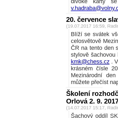
divoké karty s
v.hadraba@volny.
20. července sl
(19.07.2017 16:59, Rad
Blíží se svátek vš
celosvětově Mezi
ČR na tento den s
stylově šachovou 
kmk@chess.cz
. V
krásném čísle 2
Mezinárodní den 
můžete přečíst nap
Školení rozhodč
Orlová 2. 9. 201
(14.07.2017 15:17, Rad
Šachový oddíl SK 