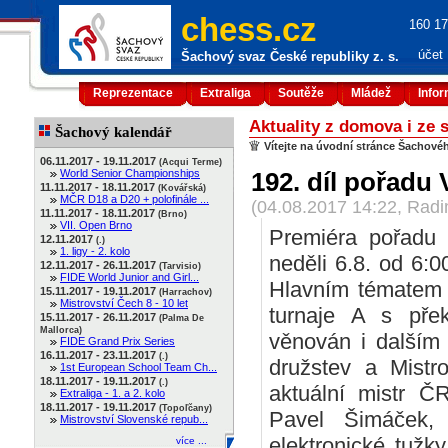
chess.cz
160 17
účet
Šachový svaz České republiky z. s.
Reprezentace
Extraliga
Soutěže
Mládež
Info
Aktuality z domova i ze 
Šachový kalendář
Vítejte na úvodní stránce Šachové
06.11.2017 - 19.11.2017
(Acqui Terme)
World Senior Championships
192. díl pořadu
11.11.2017 - 18.11.2017
(Kovářská)
MČR D18 a D20 + polofinále ...
(04.08.2017 14:22, Rad
11.11.2017 - 18.11.2017
(Brno)
VII. Open Brno
Premiéra pořadu 
12.11.2017
(.)
1. ligy - 2. kolo
neděli 6.8. od 6:0
12.11.2017 - 26.11.2017
(Tarvisio)
FIDE World Junior and Girl...
Hlavním tématem 
15.11.2017 - 19.11.2017
(Harrachov)
Mistrovství Čech 8 - 10 let
turnaje A s pře
15.11.2017 - 26.11.2017
(Palma De
Mallorca)
věnován i dalším
FIDE Grand Prix Series
16.11.2017 - 23.11.2017
(.)
družstev a Mistr
1st European School Team Ch...
18.11.2017 - 19.11.2017
(.)
aktuální mistr Č
Extraliga - 1. a 2. kolo
18.11.2017 - 19.11.2017
(Topoľčany)
Pavel Šimáček,
Mistrovství Slovenské repub...
elektronické tužk
více ...