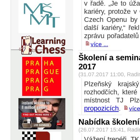
v řadě. „Je to úža
kariéry, protože v
Czech Openu by 
další kariéry,“ ře
zprávu pořadatelů 
více ...
Školení a seminá
2017
(31.07.2017 11:00, Rad
Plzeňský krajs
rozhodčích, kter
místnost TJ Plz
propozicích
.
více 
Nabídka školení
(26.07.2017 15:41, Rad
Vážení trenéři, TK