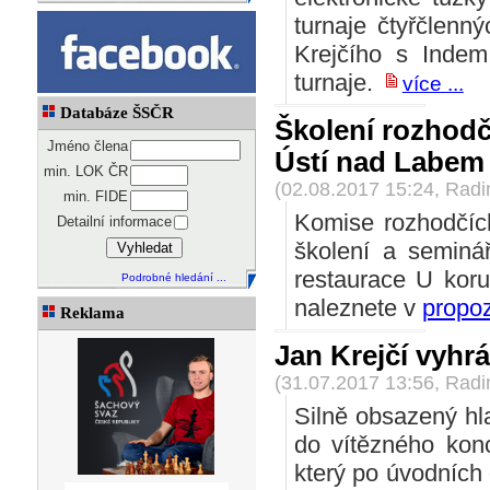
turnaje čtyřčlenn
Krejčího s Indem 
turnaje.
více ...
Databáze ŠSČR
Školení rozhodč
Jméno člena
Ústí nad Labem 
min. LOK ČR
(02.08.2017 15:24, Rad
min. FIDE
Komise rozhodčíc
Detailní informace
školení a seminá
restaurace U koru
Podrobné hledání ...
naleznete v
propoz
Reklama
Jan Krejčí vyhr
(31.07.2017 13:56, Rad
Silně obsazený hl
do vítězného kon
který po úvodních 