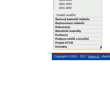
2003-2004
2002-2003
2001-2002
Ostatní soutěže
Šachový kalendář mládeže
Reprezentace mládeže
Dokumenty
Metodické materiály
Konkurzy
Podpora oddílů a kroužků
Projekt KTCM
Kontakty
Copyright © 2001 - 2017
chess.cz
, všech