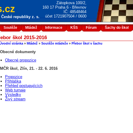
Zátopkova 100/2,
.cz
160 17 Praha 6 - Břevnov
IČ: 48548464
účet 1721907504 / 0600
České republiky z. s.
Soutěže
Mládež
Informace
KŠS
Fórum
Šachy do škol
ebor škol 2015-2016
Úvodní stránka
»
Mládež
»
Soutěže mládeže
»
Přebor škol v šachu
Obecné dokumenty
Obecné propozice
MČR škol, Zlín, 21. - 22. 6. 2016
Propozice
Přihláška
Přehled postupujících
Web turnaje
Výsledky
Živý stream