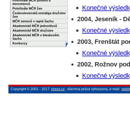
Polofinále MČR juniorů a
dorostenců
Konečné výsledk
Polofinále MČR žen
Československá extraliga družstev
žen
2004, Jeseník - Dě
MČR seniorů v rapid šachu
Akademické MČR jednotlivců
Konečné výsledk
Akademické MČR družstev
Akademické MČR v bleskovém
šachu
2003, Frenštát po
Konkurzy
Konečné výsledk
2002, Rožnov pod
Konečné výsledk
Copyright © 2001 - 2017
chess.cz
, všechna práva vyhrazena, e-mail:
webm