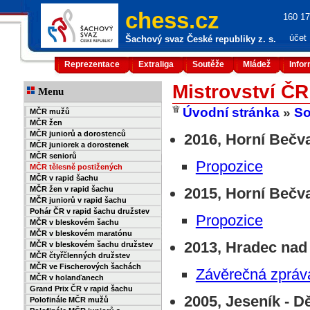
chess.cz
160 17
účet
Šachový svaz České republiky z. s.
Reprezentace
Extraliga
Soutěže
Mládež
Info
Mistrovství ČR
Menu
Úvodní stránka
»
So
MČR mužů
MČR žen
MČR juniorů a dorostenců
2016, Horní Bečva
MČR juniorek a dorostenek
MČR seniorů
Propozice
MČR tělesně postižených
MČR v rapid šachu
MČR žen v rapid šachu
2015, Horní Bečva,
MČR juniorů v rapid šachu
Pohár ČR v rapid šachu družstev
Propozice
MČR v bleskovém šachu
MČR v bleskovém maratónu
2013, Hradec nad M
MČR v bleskovém šachu družstev
MČR čtyřčlenných družstev
MČR ve Fischerových šachách
Závěrečná zpráv
MČR v holanďanech
Grand Prix ČR v rapid šachu
2005, Jeseník - Dě
Polofinále MČR mužů