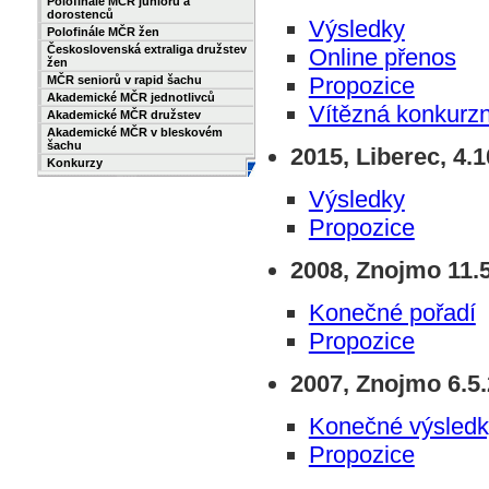
Polofinále MČR juniorů a
dorostenců
Výsledky
Polofinále MČR žen
Československá extraliga družstev
Online přenos
žen
Propozice
MČR seniorů v rapid šachu
Akademické MČR jednotlivců
Vítězná konkurzn
Akademické MČR družstev
Akademické MČR v bleskovém
šachu
2015, Liberec, 4.
Konkurzy
Výsledky
Propozice
2008, Znojmo 11.
Konečné pořadí
Propozice
2007, Znojmo 6.5
Konečné výsledk
Propozice