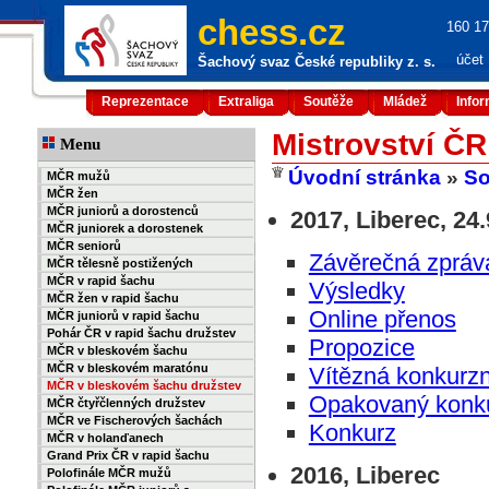
chess.cz
160 17
účet
Šachový svaz České republiky z. s.
Reprezentace
Extraliga
Soutěže
Mládež
Info
Mistrovství Č
Menu
Úvodní stránka
»
So
MČR mužů
MČR žen
MČR juniorů a dorostenců
2017, Liberec, 24
MČR juniorek a dorostenek
MČR seniorů
Závěrečná zpráv
MČR tělesně postižených
MČR v rapid šachu
Výsledky
MČR žen v rapid šachu
Online přenos
MČR juniorů v rapid šachu
Pohár ČR v rapid šachu družstev
Propozice
MČR v bleskovém šachu
MČR v bleskovém maratónu
Vítězná konkurzn
MČR v bleskovém šachu družstev
Opakovaný konk
MČR čtyřčlenných družstev
MČR ve Fischerových šachách
Konkurz
MČR v holanďanech
Grand Prix ČR v rapid šachu
2016, Liberec
Polofinále MČR mužů