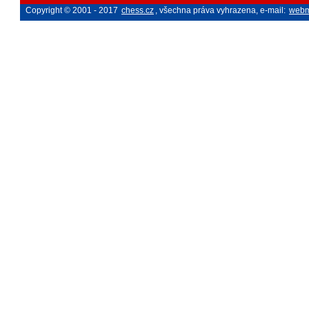
Copyright © 2001 - 2017
chess.cz
, všechna práva vyhrazena, e-mail:
webm