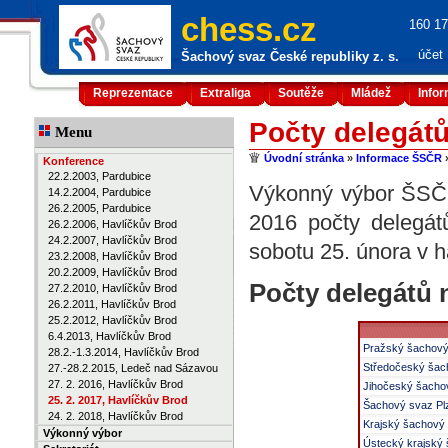
chess.cz
160 17
účet
Šachový svaz České republiky z. s.
Reprezentace
Extraliga
Soutěže
Mládež
Info
Počty delegát
Menu
Úvodní stránka
»
Informace ŠSČR
Konference
22.2.2003, Pardubice
Výkonný výbor ŠSČR 
14.2.2004, Pardubice
26.2.2005, Pardubice
2016 počty delegát
26.2.2006, Havlíčkův Brod
24.2.2007, Havlíčkův Brod
sobotu 25. února v 
23.2.2008, Havlíčkův Brod
20.2.2009, Havlíčkův Brod
Počty delegátů 
27.2.2010, Havlíčkův Brod
26.2.2011, Havlíčkův Brod
25.2.2012, Havlíčkův Brod
6.4.2013, Havlíčkův Brod
Pražský šachový
28.2.-1.3.2014, Havlíčkův Brod
Středočeský šac
27.-28.2.2015, Ledeč nad Sázavou
27. 2. 2016, Havlíčkův Brod
Jihočeský šacho
25. 2. 2017, Havlíčkův Brod
Šachový svaz Pl
24. 2. 2018, Havlíčkův Brod
Krajský šachový 
Výkonný výbor
Ústecký krajský