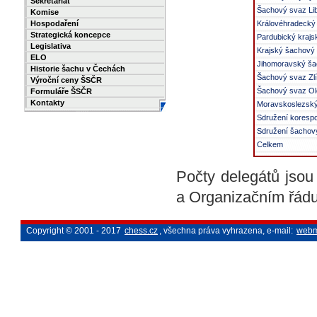
Sekretariát
Šachový svaz Li
Komise
Hospodaření
Královéhradecký
Strategická koncepce
Pardubický kraj
Legislativa
Krajský šachový
ELO
Jihomoravský ša
Historie šachu v Čechách
Šachový svaz Zlí
Výroční ceny ŠSČR
Šachový svaz Ol
Formuláře ŠSČR
Kontakty
Moravskoslezský
Sdružení koresp
Sdružení šachov
Celkem
Počty delegátů jso
a Organizačním řád
Copyright © 2001 - 2017
chess.cz
, všechna práva vyhrazena, e-mail:
webm