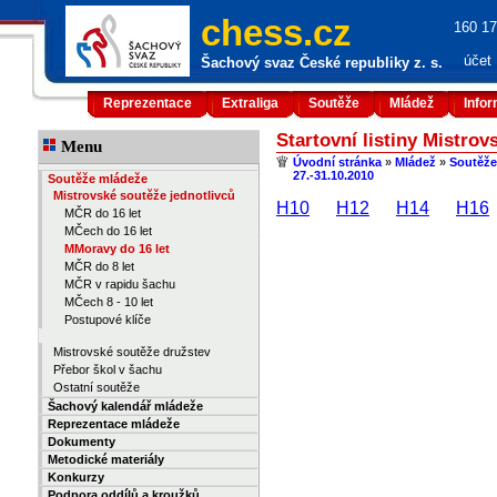
chess.cz
160 17
účet
Šachový svaz České republiky z. s.
Reprezentace
Extraliga
Soutěže
Mládež
Info
Startovní listiny Mistro
Menu
Úvodní stránka
»
Mládež
»
Soutěže
27.-31.10.2010
Soutěže mládeže
Mistrovské soutěže jednotlivců
H10
H12
H14
H16
MČR do 16 let
MČech do 16 let
MMoravy do 16 let
MČR do 8 let
MČR v rapidu šachu
MČech 8 - 10 let
Postupové klíče
Mistrovské soutěže družstev
Přebor škol v šachu
Ostatní soutěže
Šachový kalendář mládeže
Reprezentace mládeže
Dokumenty
Metodické materiály
Konkurzy
Podpora oddílů a kroužků