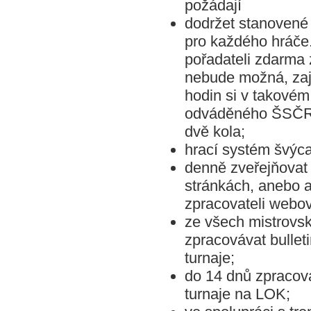
požádají
dodržet stanovené 
pro každého hráče.
pořadateli zdarma
nebude možná, zaji
hodin si v takovém
odváděného ŠSČR (
dvě kola;
hrací systém švýca
denně zveřejňovat
stránkách, anebo a
zpracovateli webo
ze všech mistrovsk
zpracovávat bullet
turnaje;
do 14 dnů zpracova
turnaje na LOK;