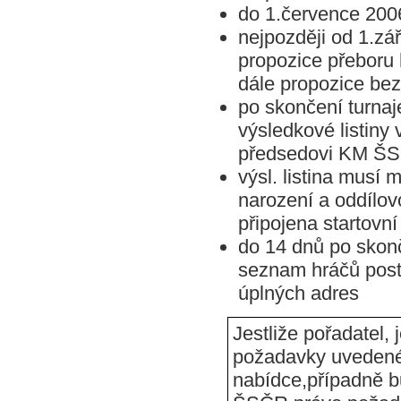
do 1.července 200
nejpozději od 1.zá
propozice přebor
dále propozice bez
po skončení turnaje
výsledkové listin
předsedovi KM Š
výsl. listina musí 
narození a oddílovo
připojena startovní
do 14 dnů po skon
seznam hráčů postu
úplných adres
Jestliže pořadatel,
požadavky uvedené 
nabídce,případně 