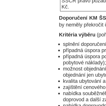
ŠSČR právo požadov
Kč.
Doporučení KM Š
by neměly překročit
Kritéria výběru
(poř
splnění doporuče
případná úspora p
případná úspora p
pobytové náklady);
možnost objednání 
objednání jen ubyt
kvalita ubytování a
zajištění cenového
nabídka souběžnéh
doprovod a další 
nabídka doprovodný