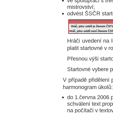
ve spolupráci s tr
mistrovství;
odvést ŠSČR starto
Hráč, jeho oddíl je členem ČST
Hráč, jeho oddíl není členem ČS
Hráči uvedení na 
platit startovné v 
Přesnou výši star
Startovné vybere p
V případě přidělení 
harmonogram úkolů:
do 1.června 2006 
schválení text pro
na počítači v text