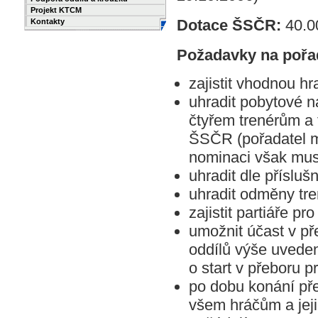
Projekt KTCM
Dotace ŠSČR:
40.0
Kontakty
Požadavky na pořad
zajistit vhodnou hr
uhradit pobytové n
čtyřem trenérům a
ŠSČR (pořadatel mů
nominaci však mus
uhradit dle příslu
uhradit odměny tr
zajistit partiáře pr
umožnit účast v p
oddílů výše uveden
o start v přeboru p
po dobu konání přeb
všem hráčům a jeji