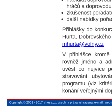
hráčů a doprovodu
zkušenost pořadat
další nabídky pořa
Přihlášky do konkurz
Hurta, Dobrovského 5
mhurta@volny.cz
V přihlášce kromě
rovněž jméno a adr
uvést co nejvíce p
stravování, ubytov
programu (viz krité
konání veřejnými dop
Copyright © 2001 - 2017
chess.cz
, všechna práva vyhrazena, e-mail:
webm