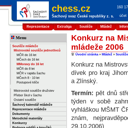
chess.cz
160 17
účet
Šachový svaz České republiky z. s.
Reprezentace
Extraliga
Soutěže
Mládež
Info
Konkurz na Mis
Menu
mládeže 2006
Soutěže mládeže
Mistrovské soutěže jednotlivců
Úvodní stránka
»
Mládež
»
Soutěže
MČR do 16 let
MČech do 16 let
Konkurz na Mistrovs
MMoravy do 16 let
MČR do 8 let
dívek pro kraj Jih
MČR v rapidu šachu
MČech 8 - 10 let
a Zlínský.
Postupové klíče
Mistrovské soutěže družstev
Termín:
pět dnů stř
Přebor škol v šachu
týden v sobě zahrn
Ostatní soutěže
Šachový kalendář mládeže
vyhláškou MŠMT ČR 
Reprezentace mládeže
Dokumenty
znám, nejpravděpo
Metodické materiály
Konkurzy
29.10.2006)
Podpora oddílů a kroužků