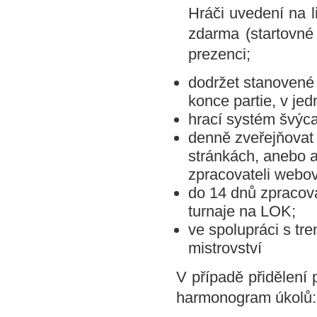
Hráči uvedení na l
zdarma (startovné 
prezenci;
dodržet stanovené 
konce partie, v je
hrací systém švýca
denně zveřejňovat
stránkách, anebo a
zpracovateli webo
do 14 dnů zpracova
turnaje na LOK;
ve spolupráci s tr
mistrovství
V případě přidělení 
harmonogram úkolů: