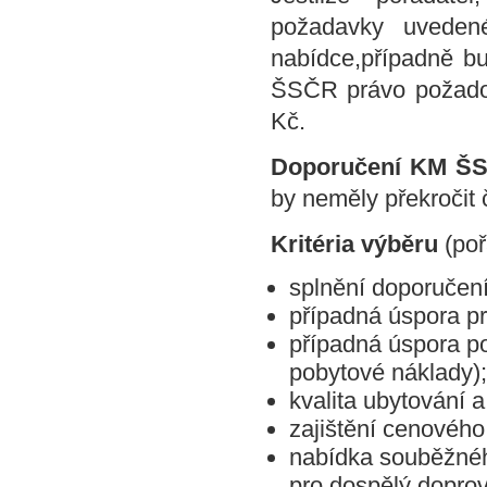
požadavky uvedené
nabídce,případně 
ŠSČR právo požadov
Kč.
Doporučení KM Š
by neměly překročit
Kritéria výběru
(poř
splnění doporuče
případná úspora p
případná úspora p
pobytové náklady);
kvalita ubytování a
zajištění cenového
nabídka souběžnéh
pro dospělý doprov