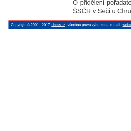
O přidělení pořadat
ŠSČR v Seči u Chru
Copyright © 2001 - 2017
chess.cz
, všechna práva vyhrazena, e-mail:
webm