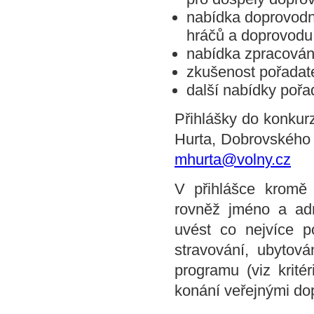
nabídka doprovodný
hráčů a doprovodu
nabídka zpracování
zkušenost pořadat
další nabídky pořa
Přihlášky do konkurz
Hurta, Dobrovského 5
mhurta@volny.cz
V přihlášce kromě
rovněž jméno a adr
uvést co nejvíce p
stravování, ubytov
programu (viz krité
konání veřejnými dop