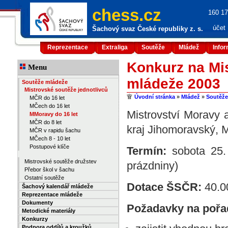
chess.cz
160 17
účet
Šachový svaz České republiky z. s.
Reprezentace
Extraliga
Soutěže
Mládež
Info
Konkurz na Mis
Menu
mládeže 2003
Soutěže mládeže
Mistrovské soutěže jednotlivců
Úvodní stránka
»
Mládež
»
Soutěže
MČR do 16 let
MČech do 16 let
Mistrovství Moravy 
MMoravy do 16 let
MČR do 8 let
kraj Jihomoravský, 
MČR v rapidu šachu
MČech 8 - 10 let
Postupové klíče
Termín:
sobota 25. 
Mistrovské soutěže družstev
prázdniny)
Přebor škol v šachu
Ostatní soutěže
Dotace ŠSČR:
40.0
Šachový kalendář mládeže
Reprezentace mládeže
Dokumenty
Požadavky na pořad
Metodické materiály
Konkurzy
Podpora oddílů a kroužků