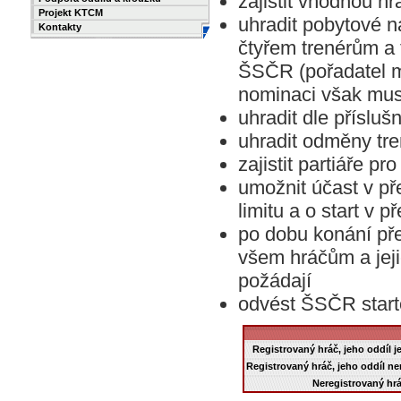
zajistit vhodnou hr
Projekt KTCM
uhradit pobytové n
Kontakty
čtyřem trenérům a
ŠSČR (pořadatel mů
nominaci však mus
uhradit dle příslu
uhradit odměny tr
zajistit partiáře pr
umožnit účast v p
limitu a o start v p
po dobu konání přeb
všem hráčům a jeji
požádají
odvést ŠSČR starto
Registrovaný hráč, jeho oddíl 
Registrovaný hráč, jeho oddíl n
Neregistrovaný hr