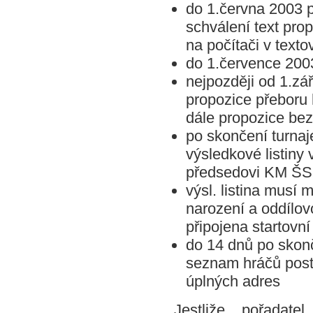
do 1.června 2003 
schválení text pro
na počítači v text
do 1.července 200
nejpozději od 1.zá
propozice přebor
dále propozice bez
po skončení turnaje
výsledkové listin
předsedovi KM Š
výsl. listina musí 
narození a oddílovo
připojena startovní
do 14 dnů po skon
seznam hráčů postu
úplných adres
Jestliže pořadate