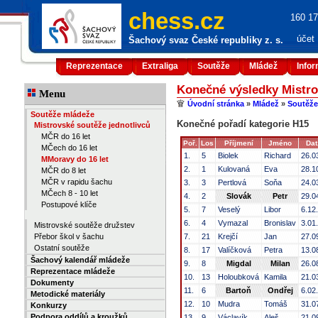
chess.cz
160 17
účet
Šachový svaz České republiky z. s.
Reprezentace
Extraliga
Soutěže
Mládež
Info
Konečné výsledky Mistro
Menu
Úvodní stránka
»
Mládež
»
Soutěže
Soutěže mládeže
Konečné pořadí kategorie H15
Mistrovské soutěže jednotlivců
MČR do 16 let
Poř.
Los
Příjmení
Jméno
Dat
MČech do 16 let
1.
5
Biolek
Richard
26.0
MMoravy do 16 let
2.
1
Kulovaná
Eva
28.1
MČR do 8 let
MČR v rapidu šachu
3.
3
Pertlová
Soňa
24.0
MČech 8 - 10 let
4.
2
Slovák
Petr
29.0
Postupové klíče
5.
7
Veselý
Libor
6.12
6.
4
Vymazal
Bronislav
3.01
Mistrovské soutěže družstev
Přebor škol v šachu
7.
21
Krejčí
Jan
27.0
Ostatní soutěže
8.
17
Valíčková
Petra
13.0
Šachový kalendář mládeže
9.
8
Migdal
Milan
26.0
Reprezentace mládeže
10.
13
Holoubková
Kamila
21.0
Dokumenty
11.
6
Bartoň
Ondřej
6.02
Metodické materiály
12.
10
Mudra
Tomáš
31.0
Konkurzy
Podpora oddílů a kroužků
13.
9
Václavík
Aleš
21.0