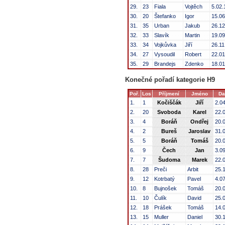
29.
23
Fiala
Vojtěch
5.02.
30.
20
Štefanko
Igor
15.06
31.
35
Urban
Jakub
26.12
32.
33
Slavík
Martin
19.09
33.
34
Vojkůvka
Jiří
26.11
34.
27
Vysoudil
Robert
22.01
35.
29
Brandejs
Zdenko
18.01
Konečné pořadí kategorie H9
Poř.
Los
Příjmení
Jméno
Da
1.
1
Kočiščák
Jiří
2.0
2.
20
Svoboda
Karel
22.
3.
4
Boráň
Ondřej
20.
4.
2
Bureš
Jaroslav
31.
5.
5
Boráň
Tomáš
20.
6.
9
Čech
Jan
3.0
7.
7
Šudoma
Marek
22.
8.
28
Preči
Arbit
25.
9.
12
Kotrbatý
Pavel
4.0
10.
8
Bujnošek
Tomáš
20.
11.
10
Čulík
David
25.
12.
18
Prášek
Tomáš
14.
13.
15
Muller
Daniel
30.