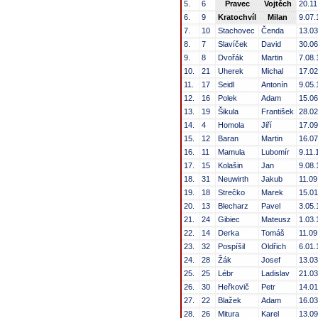
5.
6
Pravec
Vojtěch
20.11
6.
9
Kratochvíl
Milan
9.07.
7.
10
Stachovec
Čenda
13.03
8.
7
Slavíček
David
30.06
9.
8
Dvořák
Martin
7.08.
10.
21
Uherek
Michal
17.02
11.
17
Seidl
Antonín
9.05.
12.
16
Polek
Adam
15.06
13.
19
Šikula
František
28.02
14.
4
Homola
Jiří
17.09
15.
12
Baran
Martin
16.07
16.
11
Mamula
Lubomír
9.11.
17.
15
Kolašin
Jan
9.08.
18.
31
Neuwirth
Jakub
11.09
19.
18
Strečko
Marek
15.01
20.
13
Blecharz
Pavel
3.05.
21.
24
Gibiec
Mateusz
1.03.
22.
14
Derka
Tomáš
11.09
23.
32
Pospíšil
Oldřich
6.01.
24.
28
Žák
Josef
13.03
25.
25
Lébr
Ladislav
21.03
26.
30
Heřkovič
Petr
14.01
27.
22
Blažek
Adam
16.03
28.
26
Mitura
Karel
13.09