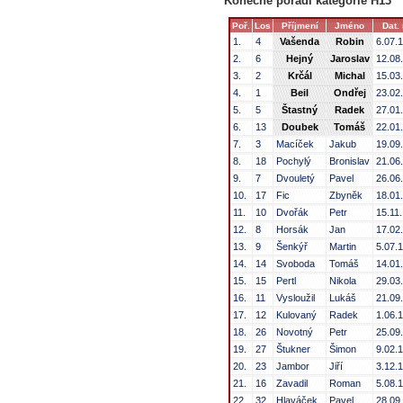
Konečné pořadí kategorie H13
Poř.
Los
Příjmení
Jméno
Dat. 
1.
4
Vašenda
Robin
6.07.
2.
6
Hejný
Jaroslav
12.08
3.
2
Krčál
Michal
15.03
4.
1
Beil
Ondřej
23.02
5.
5
Štastný
Radek
27.01
6.
13
Doubek
Tomáš
22.01
7.
3
Macíček
Jakub
19.09
8.
18
Pochylý
Bronislav
21.06
9.
7
Dvouletý
Pavel
26.06
10.
17
Fic
Zbyněk
18.01
11.
10
Dvořák
Petr
15.11
12.
8
Horsák
Jan
17.02
13.
9
Šenkýř
Martin
5.07.
14.
14
Svoboda
Tomáš
14.01
15.
15
Pertl
Nikola
29.03
16.
11
Vysloužil
Lukáš
21.09
17.
12
Kulovaný
Radek
1.06.
18.
26
Novotný
Petr
25.09
19.
27
Štukner
Šimon
9.02.
20.
23
Jambor
Jiří
3.12.
21.
16
Zavadil
Roman
5.08.
22.
32
Hlaváček
Pavel
28.09