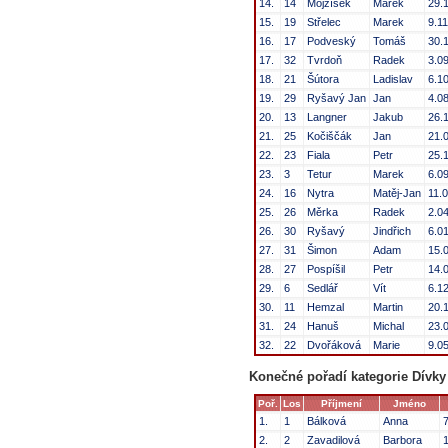
14.
14
Mojžíšek
Marek
29.
15.
19
Střelec
Marek
9.1
16.
17
Podveský
Tomáš
30.
17.
32
Tvrdoň
Radek
3.0
18.
21
Šútora
Ladislav
6.1
19.
29
Ryšavý Jan
Jan
4.0
20.
13
Langner
Jakub
26.
21.
25
Kočiščák
Jan
21.
22.
23
Fiala
Petr
25.
23.
3
Tetur
Marek
6.0
24.
16
Nytra
Matěj-Jan
11.
25.
26
Měrka
Radek
2.0
26.
30
Ryšavý
Jindřich
6.0
27.
31
Šimon
Adam
15.
28.
27
Pospíšil
Petr
14.
29.
6
Sedlář
Vít
6.1
30.
11
Hemzal
Martin
20.
31.
24
Hanuš
Michal
23.
32.
22
Dvořáková
Marie
9.0
Konečné pořadí kategorie Dívky
Poř.
Los
Příjmení
Jméno
1.
1
Bálková
Anna
2.
2
Zavadilová
Barbora