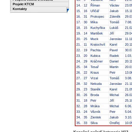
Projekt KTCM
14.
12
Říman
Václav
23.0
Kontakty
15.
16
Uřičář
Jakub
15.1
16.
31
Prokopec
Zdeněk
29.0
17.
30
Míka
Tomáš
7.08
18.
15
Kuchyňka
Lukáš
21.0
19.
14
Martišek
Jiří
29.0
20.
25
Muck
Jaroslav
11.1
21.
11
Kratochvíl
Karel
20.1
22.
19
Pachta
Pavel
30.0
23.
20
Kubica
Radek
1.03
24.
29
Kráčmer
Daniel
20.1
25.
34
Tesař
Martin
20.0
26.
22
Kraus
Petr
13.0
27.
27
Vrzal
Tomáš
3.08
28.
32
Nekuda
Jaroslav
21.1
29.
23
Staněk
Karel
21.0
30.
26
Broda
Michal
26.0
31.
18
Petr
Jiří
25.1
32.
28
Mráka
Michal
6.06
33.
24
Vězník
Petr
5.04
34.
35
Zientek
Jakub
3.10
35.
33
Slíva
Ondřej
10.0