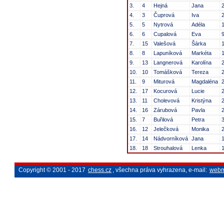
3.
4
Hejná
Jana
4.
3
Čuprová
Iva
5.
5
Nytrová
Adéla
6.
6
Cupalová
Eva
7.
15
Valešová
Šárka
8.
8
Lapuníková
Markéta
9.
13
Langnerová
Karolína
10.
10
Tomášková
Tereza
11.
9
Miturová
Magdaléna
12.
17
Kocurová
Lucie
13.
11
Cholevová
Kristýna
14.
16
Zárubová
Pavla
15.
7
Buřilová
Petra
16.
12
Jelečková
Monika
17.
14
Nádvorníková
Jana
18.
18
Strouhalová
Lenka
Copyright © 2001 - 2017
chess.cz
, všechna práva vyhrazena, e-mail:
webm