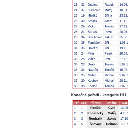
23.
31
Dubina
Radek
14.06
24.
37
Juchelka
Matěj
10.01
25.
19
Hladký
Jiřina
23.12
26.
30
Smolík
Josef
1.11.
27.
29
Vlčko
Tomáš
27.12
28.
21
Bartas
Pavel
20.05
29.
34
Stachovec
Jakub
25.06
30.
35
Tomášek
Jiří
1.08.
31.
36
Doležal
Jiří
19.11
32.
24
Milat
Patrik
28.08
33.
28
Vlčko
Petr
27.12
34.
22
Dráb
Tomáš
5.02.
35.
33
Navrátil
Tomáš
15.07
36.
25
Muller
Michal
9.07.
37.
20
Koubek
Michal
28.11
38.
38
Kadlec
Tomáš
7.02.
Konečné pořadí - kategorie H11
Poř.
Los
Příjmení
Jméno
Dat.
1.
1
Ponížil
Cyril
13.05
2.
2
Konštacký
Matěj
4.10.
3.
3
Roubalík
Jakub
17.10
4.
5
Šnevajs
Heřman
17.07