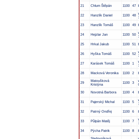
21
Chlum Štěpán
1100
47
22
Hanzlík Daniel
1100
48
23
Hanzlík Tomáš
1100
49
24
Hejzlar Jan
1100
50
25
Hrkal Jakub
1100
51
26
Hyška Tomáš
1100
52
27
Karásek Tomáš
1100
1
28
Macková Veronika
1100
2
Matoušková
29
1100
3
Kristýna
30
Novotná Barbora
1100
4
31
Pajerský Michal
1100
5
32
Patrný Ondřej
1100
6
33
Půlpán Matěj
1100
7
34
Pýcha Patrik
1100
8
Sladovníková