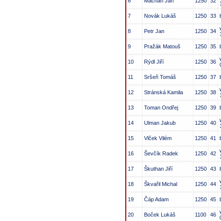
6
Macháň Jan
1250
32
7
Novák Lukáš
1250
33
8
Petr Jan
1250
34
9
Pražák Matouš
1250
35
10
Rýdl Jiří
1250
36
11
Sršeň Tomáš
1250
37
12
Stránská Kamila
1250
38
13
Toman Ondřej
1250
39
14
Ulman Jakub
1250
40
15
Vlček Vilém
1250
41
16
Ševčík Radek
1250
42
17
Škuthan Jiří
1250
43
18
Škvařil Michal
1250
44
19
Čáp Adam
1250
45
20
Boček Lukáš
1100
46