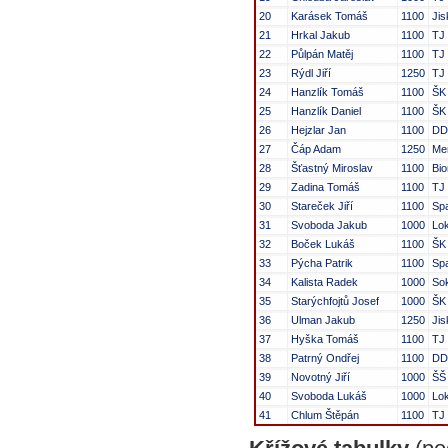
20
Karásek Tomáš
1100
Ji
21
Hrkal Jakub
1100
TJ 
22
Půlpán Matěj
1100
TJ
23
Rýdl Jiří
1250
TJ 
24
Hanzlík Tomáš
1100
ŠK
25
Hanzlík Daniel
1100
ŠK
26
Hejzlar Jan
1100
DD
27
Čáp Adam
1250
Me
28
Šťastný Miroslav
1100
Bi
29
Zadina Tomáš
1100
TJ 
30
Stareček Jiří
1100
Spa
31
Svoboda Jakub
1000
Lok
32
Boček Lukáš
1100
ŠK
33
Pýcha Patrik
1100
Spa
34
Kalista Radek
1000
Sok
35
Starýchfojtů Josef
1000
ŠK
36
Ulman Jakub
1250
Jis
37
Hyška Tomáš
1100
TJ 
38
Patrný Ondřej
1100
DD
39
Novotný Jiří
1000
ŠŠ
40
Svoboda Lukáš
1000
Lok
41
Chlum Štěpán
1100
TJ 