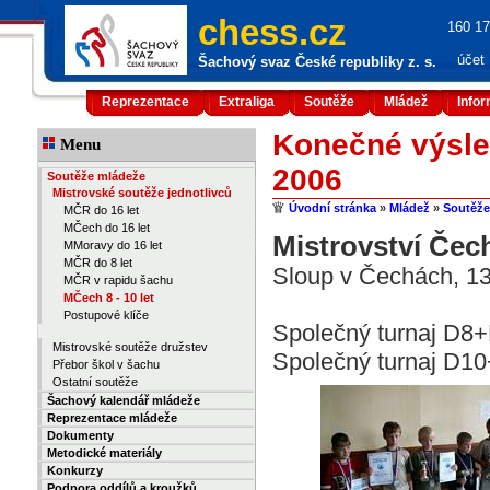
chess.cz
160 17
účet
Šachový svaz České republiky z. s.
Reprezentace
Extraliga
Soutěže
Mládež
Info
Konečné výsled
Menu
2006
Soutěže mládeže
Mistrovské soutěže jednotlivců
Úvodní stránka
»
Mládež
»
Soutěže
MČR do 16 let
MČech do 16 let
Mistrovství Čec
MMoravy do 16 let
MČR do 8 let
Sloup v Čechách, 13
MČR v rapidu šachu
MČech 8 - 10 let
Postupové klíče
Společný turnaj D8+
Mistrovské soutěže družstev
Společný turnaj D10
Přebor škol v šachu
Ostatní soutěže
Šachový kalendář mládeže
Reprezentace mládeže
Dokumenty
Metodické materiály
Konkurzy
Podpora oddílů a kroužků