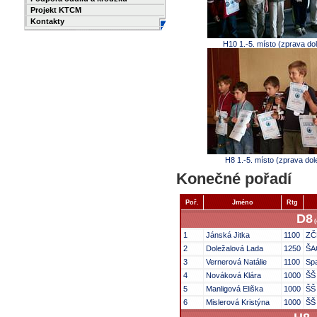
Projekt KTCM
Kontakty
H10 1.-5. místo (zprava do
H8 1.-5. místo (zprava dol
Konečné pořadí
Poř.
Jméno
Rtg
D8
(
1
Jánská Jitka
1100
ZČ
2
Doležalová Lada
1250
ŠA
3
Vernerová Natálie
1100
Spa
4
Nováková Klára
1000
ŠŠ
5
Manligová Eliška
1000
ŠŠ
6
Mislerová Kristýna
1000
ŠŠ