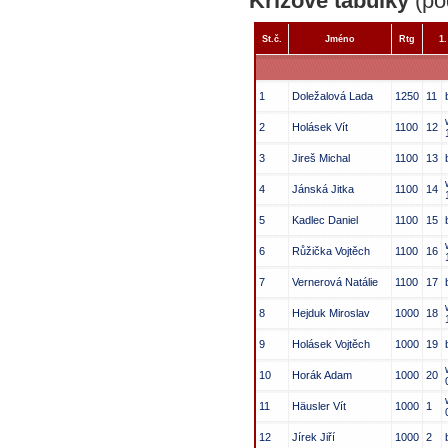
Křížové tabulky
(pod
St.č.
Jméno
Rtg
1.
1
Doležalová Lada
1250
11
2
Holásek Vít
1100
12
3
Jireš Michal
1100
13
4
Jánská Jitka
1100
14
5
Kadlec Daniel
1100
15
6
Růžička Vojtěch
1100
16
7
Vernerová Natálie
1100
17
8
Hejduk Miroslav
1000
18
9
Holásek Vojtěch
1000
19
10
Horák Adam
1000
20
11
Häusler Vít
1000
1
12
Jírek Jiří
1000
2