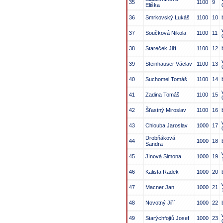
35
1100
9
Eliška
36
Smrkovský Lukáš
1100
10
37
Součková Nikola
1100
11
38
Stareček Jiří
1100
12
39
Steinhauser Václav
1100
13
40
Suchomel Tomáš
1100
14
41
Zadina Tomáš
1100
15
42
Šťastný Miroslav
1100
16
43
Chlouba Jaroslav
1000
17
Drobňáková
44
1000
18
Sandra
45
Jínová Simona
1000
19
46
Kalista Radek
1000
20
47
Macner Jan
1000
21
48
Novotný Jiří
1000
22
49
Starýchfojtů Josef
1000
23