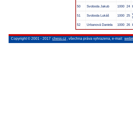
50
Svoboda Jakub
1000
24
51
Svoboda Lukáš
1000
25
52
Urbanová Daniela
1000
26
Copyright © 2001 - 2017
chess.cz
, všechna práva vyhrazena, e-mail:
webm