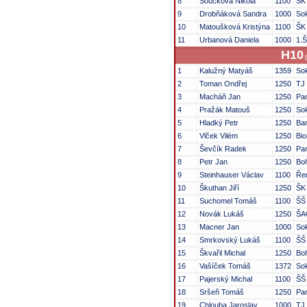
8
Součková Nikola
1100
ŠK
9
Drobňáková Sandra
1000
So
10
Matoušková Kristýna
1100
ŠK
11
Urbanová Daniela
1000
1.
H10
(
1
Kalužný Matyáš
1359
Sok
2
Toman Ondřej
1250
TJ
3
Macháň Jan
1250
Pa
4
Pražák Matouš
1250
Sok
5
Hladký Petr
1250
Ba
6
Vlček Vilém
1250
Bi
7
Ševčík Radek
1250
Pa
8
Petr Jan
1250
Bo
9
Steinhauser Václav
1100
Řem
10
Škuthan Jiří
1250
ŠK
11
Suchomel Tomáš
1100
ŠŠ
12
Novák Lukáš
1250
ŠA
13
Macner Jan
1000
Sok
14
Smrkovský Lukáš
1100
ŠŠ
15
Škvařil Michal
1250
Bo
16
Vašíček Tomáš
1372
So
17
Pajerský Michal
1100
ŠŠ
18
Sršeň Tomáš
1250
Pa
19
Chlouba Jaroslav
1000
TJ