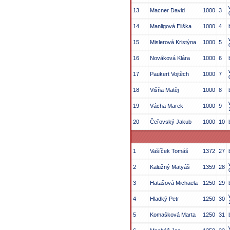
13
Macner David
1000
3
14
Manligová Eliška
1000
4
15
Mislerová Kristýna
1000
5
16
Nováková Klára
1000
6
17
Paukert Vojtěch
1000
7
18
Višňa Matěj
1000
8
19
Vácha Marek
1000
9
20
Čeřovský Jakub
1000
10
1
Vašíček Tomáš
1372
27
2
Kalužný Matyáš
1359
28
3
Hatašová Michaela
1250
29
4
Hladký Petr
1250
30
5
Komašková Marta
1250
31