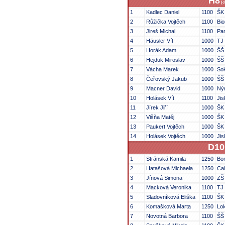
H8
(c
1
Kadlec Daniel
1100
ŠK
2
Růžička Vojtěch
1100
Bi
3
Jireš Michal
1100
Pa
4
Häusler Vít
1000
TJ
5
Horák Adam
1000
ŠŠ
6
Hejduk Miroslav
1000
ŠŠ
7
Vácha Marek
1000
Sok
8
Čeřovský Jakub
1000
ŠŠ
9
Macner David
1000
Ný
10
Holásek Vít
1100
Jis
11
Jírek Jiří
1000
ŠK 
12
Višňa Matěj
1000
ŠK
13
Paukert Vojtěch
1000
ŠK
14
Holásek Vojtěch
1000
Jis
D10
1
Stránská Kamila
1250
Bon
2
Hatašová Michaela
1250
Cai
3
Jínová Simona
1000
ZŠ
4
Macková Veronika
1100
TJ
5
Sladovníková Eliška
1100
ŠK
6
Komašková Marta
1250
Lo
7
Novotná Barbora
1100
ŠŠ