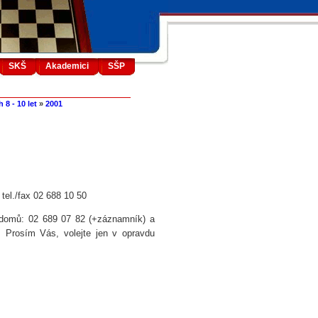
SKŠ
Akademici
SŠP
 8 - 10 let
»
2001
el./fax 02 688 10 50
 domů: 02 689 07 82 (+záznamník) a
. Prosím Vás, volejte jen v opravdu