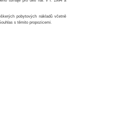
ého turnaje pro děti nar. v r. 1994 a
eškerých pobytových nákladů včetně
 Souhlas s těmito propozicemi.