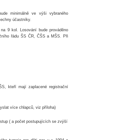
bude minimálně ve výši vybraného
šechny účastníky.
na 9 kol. Losování bude prováděno
ěžního řádu ŠS ČR, ČŠS a MŠS. Při
ŠS, kteří mají zaplacené registrační
slat více chlapců, viz příloha)
tup ( a počet postupujících se zvýší