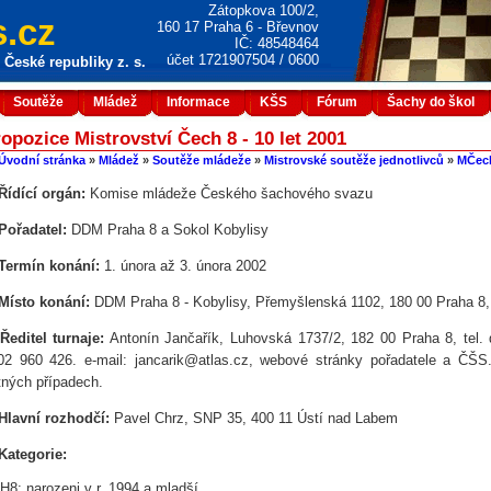
Zátopkova 100/2,
.cz
160 17 Praha 6 - Břevnov
IČ: 48548464
účet 1721907504 / 0600
České republiky z. s.
Soutěže
Mládež
Informace
KŠS
Fórum
Šachy do škol
opozice Mistrovství Čech 8 - 10 let 2001
Úvodní stránka
»
Mládež
»
Soutěže mládeže
»
Mistrovské soutěže jednotlivců
»
MČech
Řídící orgán:
Komise mládeže Českého šachového svazu
Pořadatel:
DDM Praha 8 a Sokol Kobylisy
Termín konání:
1. února až 3. února 2002
Místo konání:
DDM Praha 8 - Kobylisy, Přemyšlenská 1102, 180 00 Praha 8, t
Ředitel turnaje:
Antonín Jančařík, Luhovská 1737/2, 182 00 Praha 8, tel.
02 960 426. e-mail: jancarik@atlas.cz, webové stránky pořadatele a ČŠS
tných případech.
Hlavní rozhodčí:
Pavel Chrz, SNP 35, 400 11 Ústí nad Labem
Kategorie:
H8: narozeni v r. 1994 a mladší