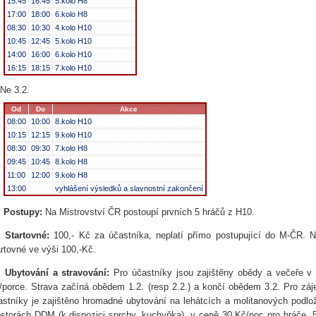
15:45
16:45
5.kolo H8
17:00
18:00
6.kolo H8
08:30
10:30
4.kolo H10
10:45
12:45
5.kolo H10
14:00
16:00
6.kolo H10
16:15
18:15
7.kolo H10
Ne 3.2.
Od
Do
Akce
08:00
10:00
8.kolo H10
10:15
12:15
9.kolo H10
08:30
09:30
7.kolo H8
09:45
10:45
8.kolo H8
11:00
12:00
9.kolo H8
13:00
vyhlášení výsledků a slavnostní zakončení
.
Postupy:
Na Mistrovství ČR postoupí prvních 5 hráčů z H10.
.
Startovné:
100,- Kč za účastníka, neplatí přímo postupující do M-ČR. 
artovné ve výši 100,-Kč.
.
Ubytování a stravování:
Pro účastníky jsou zajištěny obědy a večeře v b
/porce. Strava začíná obědem 1.2. (resp 2.2.) a končí obědem 3.2. Pro záj
astníky je zajištěno hromadné ubytování na lehátcích a molitanových podlo
ostorách DDM (k dispozici sprchy, kuchyňka), v ceně 30 Kč/noc pro hráče,