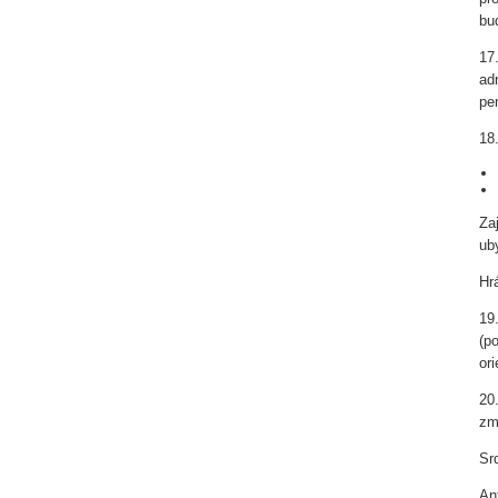
bu
17
ad
pe
18
Za
ub
Hr
19
(p
or
20
zm
Sr
Ant