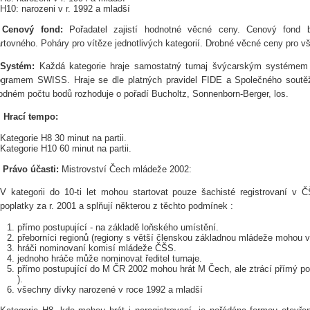
H10: narozeni v r. 1992 a mladší
.
Cenový fond:
Pořadatel zajistí hodnotné věcné ceny. Cenový fond 
artovného. Poháry pro vítěze jednotlivých kategorií. Drobné věcné ceny pro v
.
Systém:
Každá kategorie hraje samostatný turnaj švýcarským systémem 
ogramem SWISS. Hraje se dle platných pravidel FIDE a Společného sout
odném počtu bodů rozhoduje o pořadí Bucholtz, Sonnenborn-Berger, los.
.
Hrací tempo:
Kategorie H8 30 minut na partii.
Kategorie H10 60 minut na partii.
.
Právo účasti:
Mistrovství Čech mládeže 2002:
V kategorii do 10-ti let mohou startovat pouze šachisté registrovaní v Č
poplatky za r. 2001 a splňují některou z těchto podmínek :
přímo postupující - na základě loňského umístění.
přeborníci regionů (regiony s větší členskou základnou mládeže mohou vy
hráči nominovaní komisí mládeže ČŠS.
jednoho hráče může nominovat ředitel turnaje.
přímo postupující do M ČR 2002 mohou hrát M Čech, ale ztrácí přímý pos
).
všechny dívky narozené v roce 1992 a mladší