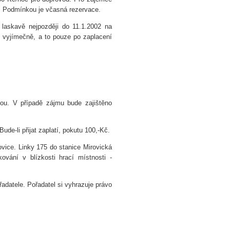
c. Podmínkou je včasná rezervace.
 laskavě nejpozději do 11.1.2002 na
n vyjímečně, a to pouze po zaplacení
vou. V případě zájmu bude zajištěno
ude-li přijat zaplatí, pokutu 100,-Kč.
ice. Linky 175 do stanice Mirovická
vání v blízkosti hrací místnosti -
datele. Pořadatel si vyhrazuje právo