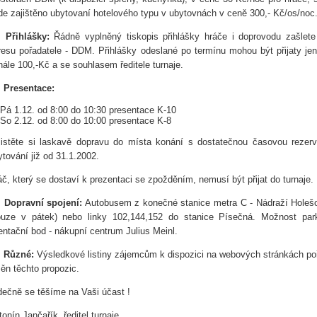
de zajištěno ubytovaní hotelového typu v ubytovnách v ceně 300,- Kč/os/no
.
Přihlášky:
Řádně vyplněný tiskopis přihlášky hráče i doprovodu zašlete
resu pořadatele - DDM. Přihlášky odeslané po termínu mohou být přijaty je
nále 100,-Kč a se souhlasem ředitele turnaje.
.
Presentace:
Pá 1.12. od 8:00 do 10:30 presentace K-10
So 2.12. od 8:00 do 10:00 presentace K-8
jistěte si laskavě dopravu do místa konání s dostatečnou časovou rezer
ytování již od 31.1.2002.
áč, který se dostaví k prezentaci se zpožděním, nemusí být přijat do turnaje. B
.
Dopravní spojení:
Autobusem z konečné stanice metra C - Nádraží Holešov
ouze v pátek) nebo linky 102,144,152 do stanice Písečná. Možnost parko
ientační bod - nákupní centrum Julius Meinl.
.
Různé:
Výsledkové listiny zájemcům k dispozici na webových stránkách pořa
ěn těchto propozic.
dečně se těšíme na Vaši účast !
onín Jančařík, ředitel turnaje