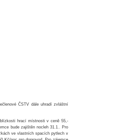
Nečlenové ČSTV dále uhradí zvláštní
lízkosti hrací místnosti v ceně 55,-
emce bude zajištěn nocleh 31.1.. Pro
žkách ve vlastních spacích pytlech v
 50 Kč/noc pro doprovod. Pro zájemce