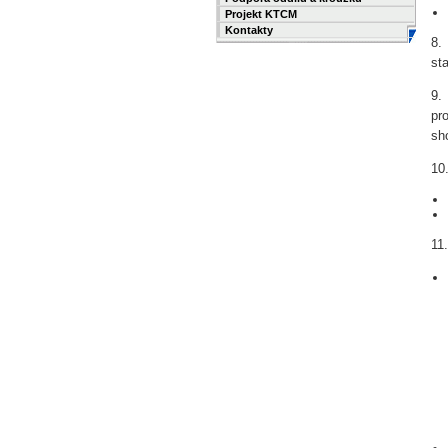
Projekt KTCM
Kontakty
8
st
9
pr
sh
10
11