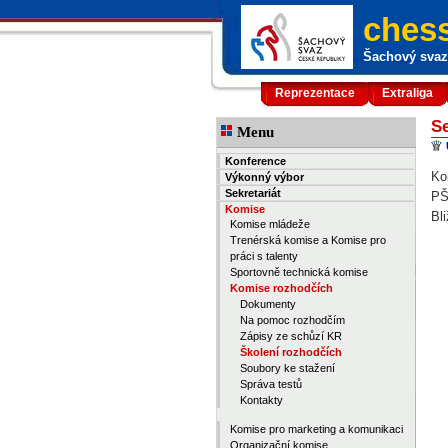
chess
Šachový svaz 
Reprezentace
Extraliga
Se
Menu
Konference
Ko
Výkonný výbor
Sekretariát
PŠ
Komise
Bl
Komise mládeže
Trenérská komise a Komise pro
práci s talenty
Sportovně technická komise
Komise rozhodčích
Dokumenty
Na pomoc rozhodčím
Zápisy ze schůzí KR
Školení rozhodčích
Soubory ke stažení
Správa testů
Kontakty
Komise pro marketing a komunikaci
Organizační komise