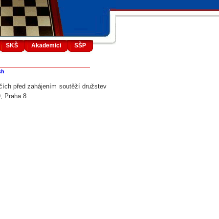
SKŠ
Akademici
SŠP
ch
ích před zahájením soutěží družstev
, Praha 8.