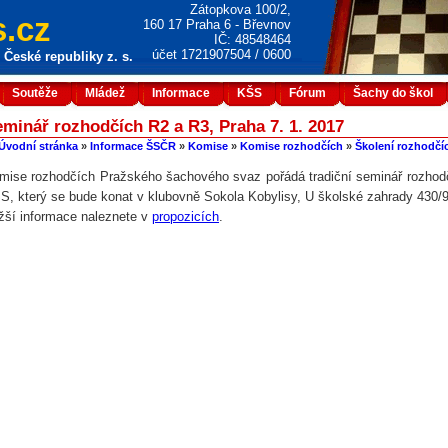
Zátopkova 100/2,
.cz
160 17 Praha 6 - Břevnov
IČ: 48548464
účet 1721907504 / 0600
České republiky z. s.
Soutěže
Mládež
Informace
KŠS
Fórum
Šachy do škol
minář rozhodčích R2 a R3, Praha 7. 1. 2017
Úvodní stránka
»
Informace ŠSČR
»
Komise
»
Komise rozhodčích
»
Školení rozhodčí
mise rozhodčích Pražského šachového svaz pořádá tradiční seminář rozhodč
S, který se bude konat v klubovně Sokola Kobylisy, U školské zahrady 430/9
ižší informace naleznete v
propozicích
.