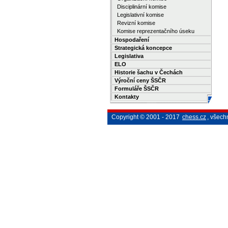
Disciplinární komise
Legislativní komise
Revizní komise
Komise reprezentačního úseku
Hospodaření
Strategická koncepce
Legislativa
ELO
Historie šachu v Čechách
Výroční ceny ŠSČR
Formuláře ŠSČR
Kontakty
Copyright © 2001 - 2017
chess.cz
, všech