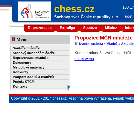
chess.cz
160 17
účet
Šachový svaz České republiky z. s.
Reprezentace
Extraliga
Soutěže
Mládež
Info
Propozice MČR mládeže d
Menu
Úvodní stránka
»
Mládež
»
Aktuali
Soutěže mládeže
Komise mládeže zveřejnila další 
Šachový kalendář mládeže
Reprezentace mládeže
sekci webu
.
Dokumenty
Metodické materiály
Konkurzy
Podpora oddílů a kroužků
Projekt KTCM
Kontakty
Copyright © 2001 - 2017
chess.cz
, všechna práva vyhrazena, e-mail:
webm