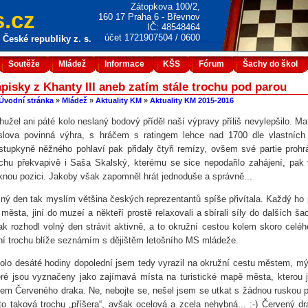
Zátopkova 100/2,
.cz
160 17 Praha 6 - Břevnov
IČ: 48548464
účet 1721907504 / 0600
České republiky z. s.
Soutěže
Mládež
Informace
KŠS
Fórum
Šachy do škol
pisky z Khanty III aneb zatím stále trochu pod parou
Úvodní stránka
»
Mládež
»
Aktuality KM
»
Aktuality KM 2015-2016
hužel ani páté kolo neslaný bodový příděl naší výpravy příliš nevylepšilo. Ma
slova povinná výhra, s hráčem s ratingem lehce nad 1700 dle vlastních 
stupkyně něžného pohlaví pak přidaly čtyři remízy, ovšem své partie prohr
ochu překvapivě i Saša Skalský, kterému se sice nepodařilo zahájení, pak
knou pozici. Jakoby však zapomněl hrát jednoduše a správně...
lný den tak myslím většina českých reprezentantů spíše přivítala. Každý ho p
 města, jiní do muzeí a někteří prostě relaxovali a sbírali síly do dalších š
ak rozhodl volný den strávit aktivně, a to okružní cestou kolem skoro celé
ní trochu blíže seznámím s dějištěm letošního MS mládeže.
olo desáté hodiny dopolední jsem tedy vyrazil na okružní cestu městem, m
eré jsou vyznačeny jako zajímavá místa na turistické mapě města, kterou 
lem Červeného draka. Ne, nebojte se, nešel jsem se utkat s žádnou ruskou p
 to taková trochu „příšera“, avšak ocelová a zcela nehybná... :-) Červený d