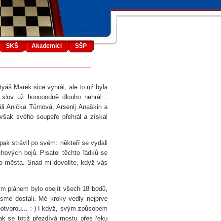
SKŠ
Akademici
SŠP
tyáš Marek sice vyhrál, ale to už byla
slov už hooooodně dlouho nehrál...
áli Anička Tůmová, Arsenij Anaškin a
 však svého soupeře přehrál a získal
ak strávil po svém: někteří se vydali
achových bojů. Pisatel těchto řádků se
ho města. Snad mi dovolíte, když vás
ým plánem bylo obejít všech 18 bodů,
jsme dostali. Mé kroky vedly nejprve
otvorou... :-) I když, svým způsobem
rak se totiž přezdívá mostu přes řeku