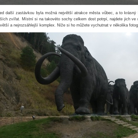
ed další zastávkou byla možná největší atrakce města vůbec, a to krásn
lších zvířat. Místní si na takovéto sochy celkem dost potrpí, najdete jich v
jvětší a nejrozsáhlejší komplex. Níže si ho můžete vychutnat v několika fotogr