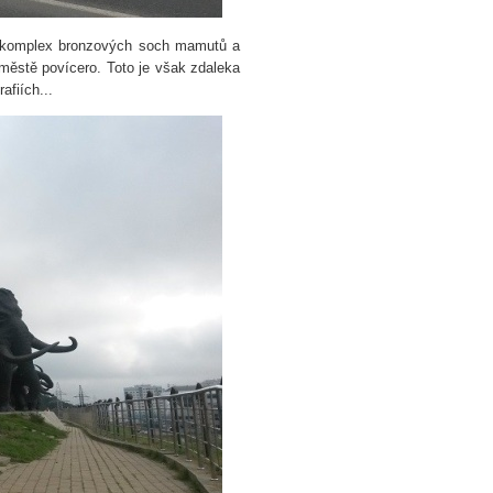
ý komplex bronzových soch mamutů a
e městě povícero. Toto je však zdaleka
afiích...