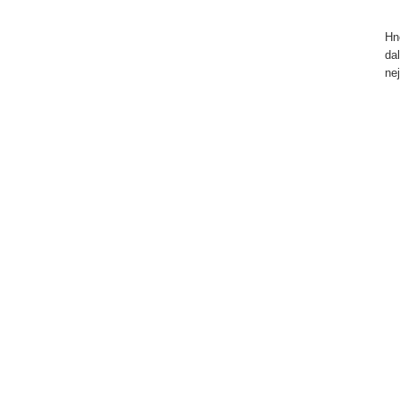
Hn
da
ne