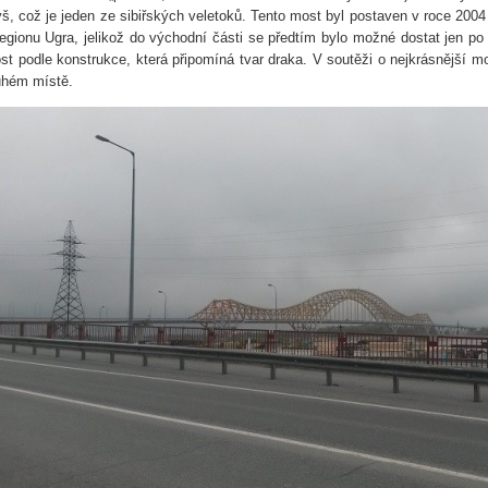
tyš, což je jeden ze sibiřských veletoků. Tento most byl postaven v roce 200
regionu Ugra, jelikož do východní části se předtím bylo možné dostat jen p
st podle konstrukce, která připomíná tvar draka. V soutěži o nejkrásnější 
uhém místě.