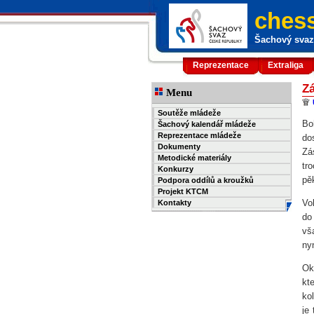
chess
Šachový svaz 
Reprezentace
Extraliga
Zá
Menu
Soutěže mládeže
Bo
Šachový kalendář mládeže
Reprezentace mládeže
do
Dokumenty
Zá
Metodické materiály
tr
Konkurzy
pě
Podpora oddílů a kroužků
Projekt KTCM
Vo
Kontakty
do
vš
ny
Ok
kt
ko
je