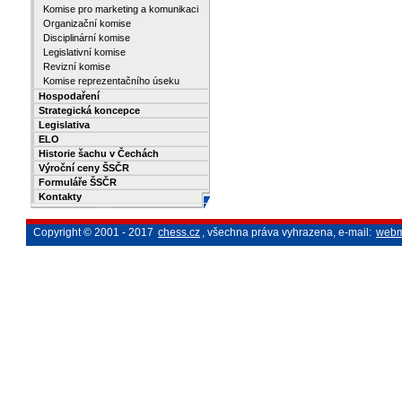
Komise pro marketing a komunikaci
Organizační komise
Disciplinární komise
Legislativní komise
Revizní komise
Komise reprezentačního úseku
Hospodaření
Strategická koncepce
Legislativa
ELO
Historie šachu v Čechách
Výroční ceny ŠSČR
Formuláře ŠSČR
Kontakty
Copyright © 2001 - 2017
chess.cz
, všechna práva vyhrazena, e-mail:
webm