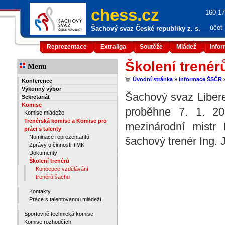
chess.cz
160 17
účet
Šachový svaz České republiky z. s.
Reprezentace
Extraliga
Soutěže
Mládež
Info
Školení trenérů
Menu
Úvodní stránka
»
Informace ŠSČR
Konference
Výkonný výbor
Šachový svaz Liberec
Sekretariát
Komise
proběhne 7. 1. 2
Komise mládeže
Trenérská komise a Komise pro
mezinárodní mistr
práci s talenty
Nominace reprezentantů
šachový trenér Ing. 
Zprávy o činnosti TMK
Dokumenty
Školení trenérů
Koncepce vzdělávání
trenérů šachu
Kontakty
Práce s talentovanou mládeží
Sportovně technická komise
Komise rozhodčích