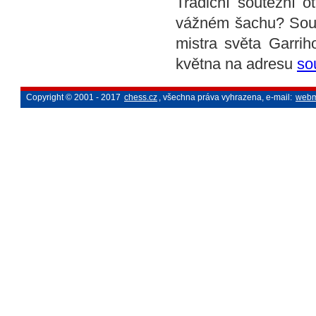
Tradiční soutěžní 
vážném šachu? Sout
mistra světa Garri
května na adresu
so
Copyright © 2001 - 2017
chess.cz
, všechna práva vyhrazena, e-mail:
webm