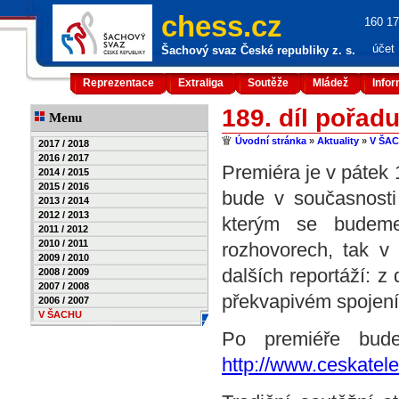
chess.cz
160 17
účet
Šachový svaz České republiky z. s.
Reprezentace
Extraliga
Soutěže
Mládež
Info
189. díl pořad
Menu
Úvodní stránka
»
Aktuality
»
V ŠA
2017 / 2018
2016 / 2017
Premiéra je v pátek 
2014 / 2015
2015 / 2016
bude v současnosti
2013 / 2014
2012 / 2013
kterým se budem
2011 / 2012
2010 / 2011
rozhovorech, tak v 
2009 / 2010
dalších reportáží: 
2008 / 2009
2007 / 2008
překvapivém spojení
2006 / 2007
V ŠACHU
Po premiéře bud
http://www.ceskatele