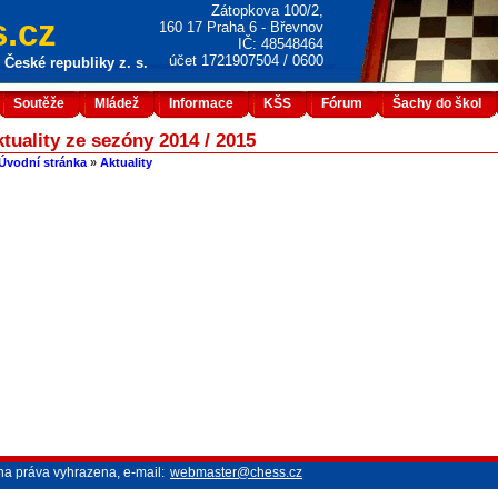
Zátopkova 100/2,
.cz
160 17 Praha 6 - Břevnov
IČ: 48548464
účet 1721907504 / 0600
České republiky z. s.
Soutěže
Mládež
Informace
KŠS
Fórum
Šachy do škol
tuality ze sezóny 2014 / 2015
Úvodní stránka
»
Aktuality
na práva vyhrazena, e-mail:
webmaster@chess.cz