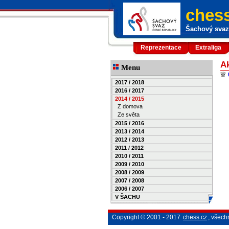
chess
Šachový svaz 
Reprezentace
Extraliga
Ak
Menu
2017 / 2018
2016 / 2017
2014 / 2015
Z domova
Ze světa
2015 / 2016
2013 / 2014
2012 / 2013
2011 / 2012
2010 / 2011
2009 / 2010
2008 / 2009
2007 / 2008
2006 / 2007
V ŠACHU
Copyright © 2001 - 2017
chess.cz
, všech