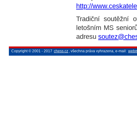
http://www.ceskatele
Tradiční soutěžní 
letošním MS senior
adresu
soutez@ches
Copyright © 2001 - 2017
chess.cz
, všechna práva vyhrazena, e-mail:
webm