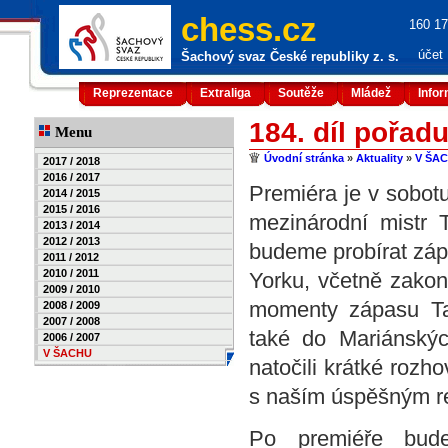
chess.cz
160 17
účet
Šachový svaz České republiky z. s.
Reprezentace
Extraliga
Soutěže
Mládež
Info
184. díl pořad
Menu
Úvodní stránka
»
Aktuality
»
V ŠA
2017 / 2018
2016 / 2017
Premiéra je v sobot
2014 / 2015
2015 / 2016
mezinárodní mistr 
2013 / 2014
2012 / 2013
budeme probírat zápa
2011 / 2012
2010 / 2011
Yorku, včetně zakonč
2009 / 2010
momenty zápasu Ta
2008 / 2009
2007 / 2008
také do Mariánskýc
2006 / 2007
V ŠACHU
natočili krátké roz
s naším úspěšným r
Po premiéře bud