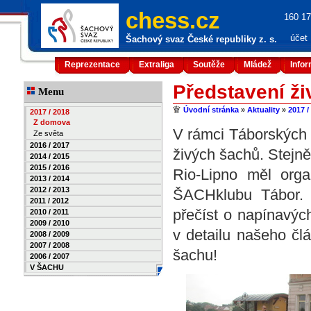
chess.cz
160 17
účet
Šachový svaz České republiky z. s.
Reprezentace
Extraliga
Soutěže
Mládež
Info
Představení ž
Menu
Úvodní stránka
»
Aktuality
»
2017 /
2017 / 2018
Z domova
V rámci Táborských 
Ze světa
2016 / 2017
živých šachů. Stejn
2014 / 2015
2015 / 2016
Rio-Lipno měl orga
2013 / 2014
2012 / 2013
ŠACHklubu Tábor
2011 / 2012
přečíst o napínavýc
2010 / 2011
2009 / 2010
v detailu našeho člá
2008 / 2009
2007 / 2008
šachu!
2006 / 2007
V ŠACHU