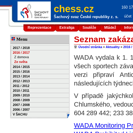
chess.cz
160 17
účet
Šachový svaz České republiky z. s.
Reprezentace
Extraliga
Soutěže
Mládež
Info
Seznam zakáza
Menu
Úvodní stránka
»
Aktuality
»
2016 /
2017 / 2018
2016 / 2017
WADA vydala k 1. 1
Z domova
Ze světa
všech sportech závaz
2014 / 2015
2015 / 2016
verzi připraví An
2013 / 2014
2012 / 2013
následujících týdne
2011 / 2012
2010 / 2011
V případě jakýchko
2009 / 2010
2008 / 2009
Chlumského, vedoucí
2007 / 2008
2006 / 2007
604 289 442; 233 38
V ŠACHU
WADA Monitoring P