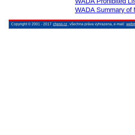
WADA Prohibited Li
WADA Summary of M
Copyright © 2001 - 2017
chess.cz
, všechna práva vyhrazena, e-mail:
webm