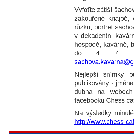
Vyfoťte zátiší šacho
zakouřené knajpě, 
růžku, portrét šacho
v dekadentní kavárn
hospodě, kavárně, b
do 4. 4. le
sachova.kavarna@g
Nejlepší snímky 
publikovány - jména 
dubna na webec
facebooku Chess caf
Na výsledky minulé
http://www.chess-caf