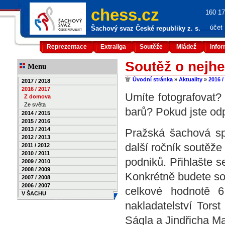
chess.cz
160 17
účet
Šachový svaz České republiky z. s.
Reprezentace
Extraliga
Soutěže
Mládež
Info
Soutěž o nejhe
Menu
Úvodní stránka
»
Aktuality
»
2016 /
2017 / 2018
2016 / 2017
Umíte fotografovat?
Z domova
Ze světa
barů? Pokud jste odp
2014 / 2015
2015 / 2016
2013 / 2014
Pražská šachová sp
2012 / 2013
další ročník soutěže
2011 / 2012
2010 / 2011
podniků. Přihlašte s
2009 / 2010
2008 / 2009
Konkrétně budete so
2007 / 2008
2006 / 2007
celkové hodnotě 6
V ŠACHU
nakladatelství Tors
Ságla a Jindřicha Ma