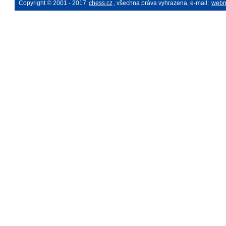
Copyright © 2001 - 2017
chess.cz
, všechna práva vyhrazena, e-mail:
webm