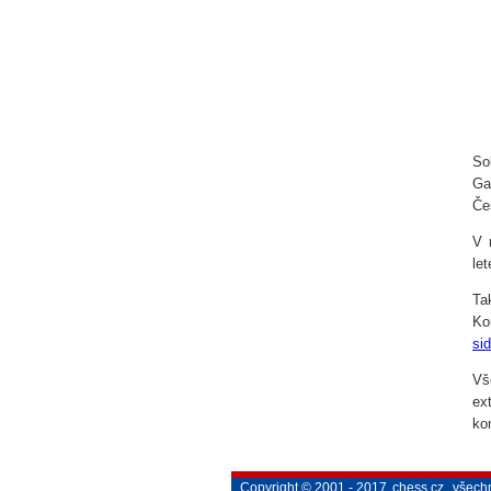
So
Ga
Če
V 
le
Ta
Ko
si
Vš
ex
ko
Copyright © 2001 - 2017
chess.cz
, všech