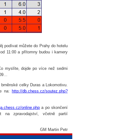
něj podívat můžete do Prahy do hotelu
 od 11:00 a přítomny budou i kamery
Co myslíte, dojde po více než sedmi
009…
ě brněnské celky Duras a Lokomotivu.
te na:
http://db.chess.cz/soutez.php?
iga.chess.cz/online.php
a po skončení
 na zpravodajství, včetně partií
GM Martin Petr