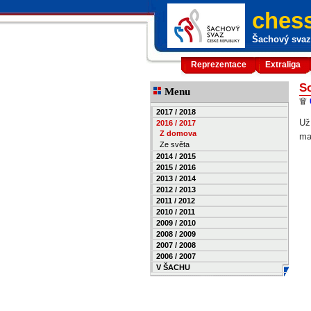
chess
Šachový svaz 
Reprezentace
Extraliga
S
Menu
2017 / 2018
Už
2016 / 2017
Z domova
ma
Ze světa
2014 / 2015
2015 / 2016
2013 / 2014
2012 / 2013
2011 / 2012
2010 / 2011
2009 / 2010
2008 / 2009
2007 / 2008
2006 / 2007
V ŠACHU