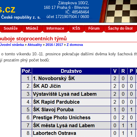
Zátopkova 100/2,
.cz
160 17 Praha 6 - Břevnov
IČ: 48548464
účet 1721907504 / 0600
České republiky z. s.
Soutěže
Mládež
Informace
KŠS
Fórum
Šachy do škol
ouboje stoprocentních týmů
Úvodní stránka
»
Aktuality
»
2016 / 2017
»
Z domova
 o tomto víkendu 10.-11. prosince pokračuje dalšími dvěma koly šachová
th
jí prozatím plný počet bodů: