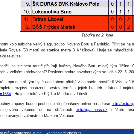
Tabulka po 2. kole
botní kolo nabídne velký šlágr, souboj Nového Boru a Pardubic. Přijít se na 
lerie Royale (50 metrů od stanice metra B Křižíkova). Hraje se mimořádně
ské televize.
neděli na stejném místě přivítají hvězdy Nového Boru mladý tým Jičína. 
tech k velkému překvapení? Poslední prohra novoborských se udála 22. 3. 2
ké stoprocentní tým Lysé nad Labem přivítá v domácím prostředí Výstavišt
mpletní rozpisy nasazení, sestav týmů a jejich hracích místností najde
d=1664
. Hraje se také ve Frýdku-Místku a v Litovli.
echny zápasy budou pochopitelně přenášeny online na adrese
http://extral
traligového víkendu se na stránkách
extraliga.chess.cz
můžete těšit
mentovaných velmistrem Markem Vokáčem.
na práva vyhrazena, e-mail:
webmaster@chess.cz