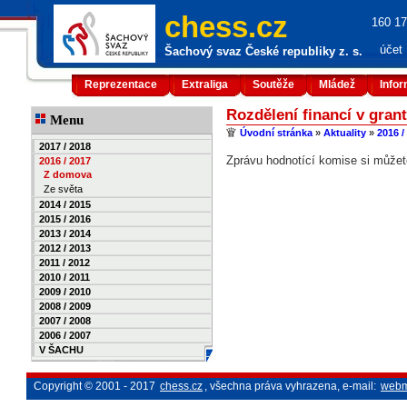
chess.cz
160 17
účet
Šachový svaz České republiky z. s.
Reprezentace
Extraliga
Soutěže
Mládež
Info
Rozdělení financí v gran
Menu
Úvodní stránka
»
Aktuality
»
2016 /
2017 / 2018
Zprávu hodnotící komise si můžet
2016 / 2017
Z domova
Ze světa
2014 / 2015
2015 / 2016
2013 / 2014
2012 / 2013
2011 / 2012
2010 / 2011
2009 / 2010
2008 / 2009
2007 / 2008
2006 / 2007
V ŠACHU
Copyright © 2001 - 2017
chess.cz
, všechna práva vyhrazena, e-mail:
webm