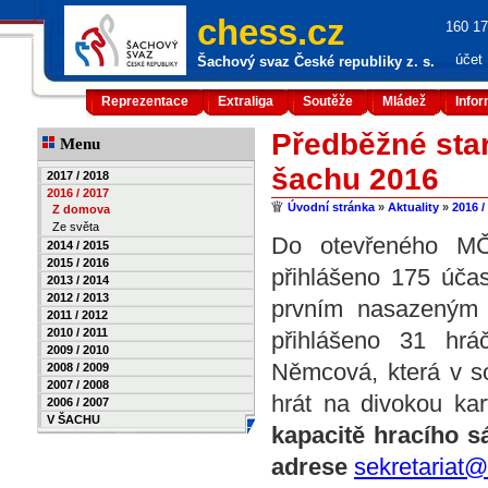
chess.cz
160 17
účet
Šachový svaz České republiky z. s.
Reprezentace
Extraliga
Soutěže
Mládež
Info
Předběžné star
Menu
šachu 2016
2017 / 2018
2016 / 2017
Úvodní stránka
»
Aktuality
»
2016 /
Z domova
Ze světa
Do otevřeného MČ
2014 / 2015
2015 / 2016
přihlášeno 175 účas
2013 / 2014
2012 / 2013
prvním nasazeným j
2011 / 2012
2010 / 2011
přihlášeno 31 hrá
2009 / 2010
Němcová, která v so
2008 / 2009
2007 / 2008
hrát na divokou k
2006 / 2007
V ŠACHU
kapacitě hracího s
adrese
sekretariat