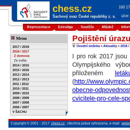
chess.cz
160 17
účet
Šachový svaz České republiky z. s.
Reprezentace
Extraliga
Soutěže
Mládež
Info
Pojištění úraz
Menu
Úvodní stránka
»
Aktuality
»
2016 /
2017 / 2018
2016 / 2017
I pro rok 2017 jsou
Z domova
Ze světa
Olympijského výb
2014 / 2015
2015 / 2016
přiloženém
leták
2013 / 2014
2012 / 2013
(
http://www.olympic.c
2011 / 2012
obecne-odpovednosti
2010 / 2011
2009 / 2010
cvicitele-pro-cele-sp
2008 / 2009
2007 / 2008
2006 / 2007
V ŠACHU
Copyright © 2001 - 2017
chess.cz
, všechna práva vyhrazena, e-mail:
webm