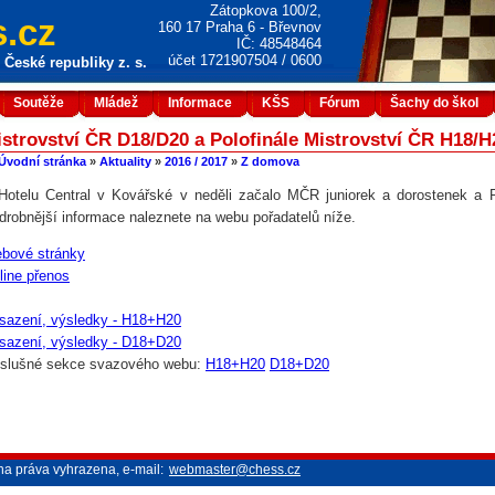
Zátopkova 100/2,
.cz
160 17 Praha 6 - Břevnov
IČ: 48548464
účet 1721907504 / 0600
České republiky z. s.
Soutěže
Mládež
Informace
KŠS
Fórum
Šachy do škol
strovství ČR D18/D20 a Polofinále Mistrovství ČR H18/H
Úvodní stránka
»
Aktuality
»
2016 / 2017
»
Z domova
Hotelu Central v Kovářské v neděli začalo MČR juniorek a dorostenek a P
drobnější informace naleznete na webu pořadatelů níže.
bové stránky
line přenos
sazení, výsledky - H18+H20
sazení, výsledky - D18+D20
íslušné sekce svazového webu:
H18+H20
D18+D20
na práva vyhrazena, e-mail:
webmaster@chess.cz