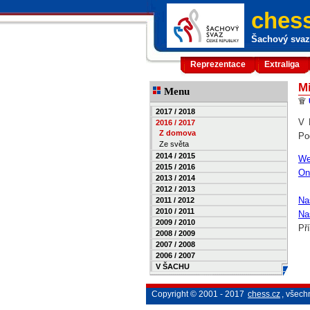
chess
Šachový svaz 
Reprezentace
Extraliga
Mi
Menu
2017 / 2018
V 
2016 / 2017
Z domova
Po
Ze světa
2014 / 2015
We
2015 / 2016
On
2013 / 2014
2012 / 2013
Na
2011 / 2012
2010 / 2011
Na
2009 / 2010
Př
2008 / 2009
2007 / 2008
2006 / 2007
V ŠACHU
Copyright © 2001 - 2017
chess.cz
, všech