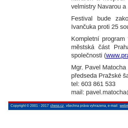
velmistry Navarou a 
Festival bude zak
Ivančuka proti 25 s
Kompletní program f
městská část Prah
společnosti (
www.pr
Mgr. Pavel Matocha
předseda Pražské ša
tel: 603 861 533
mail: pavel.matoch
Copyright © 2001 - 2017
chess.cz
, všechna práva vyhrazena, e-mail:
webm