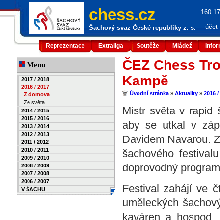
chess.cz
160 17
účet
Šachový svaz České republiky z. s.
Reprezentace
Extraliga
Soutěže
Mládež
Info
ČEZ Chess Tro
Menu
Kampě
2017 / 2018
2016 / 2017
Úvodní stránka
»
Aktuality
»
2016 /
Z domova
Ze světa
Mistr světa v rapid 
2014 / 2015
2015 / 2016
aby se utkal v záp
2013 / 2014
2012 / 2013
Davidem Navarou. Z
2011 / 2012
2010 / 2011
šachového festiva
2009 / 2010
doprovodný program
2008 / 2009
2007 / 2008
2006 / 2007
Festival zahájí ve 
V ŠACHU
uměleckých šachový 
kaváren a hospod. 