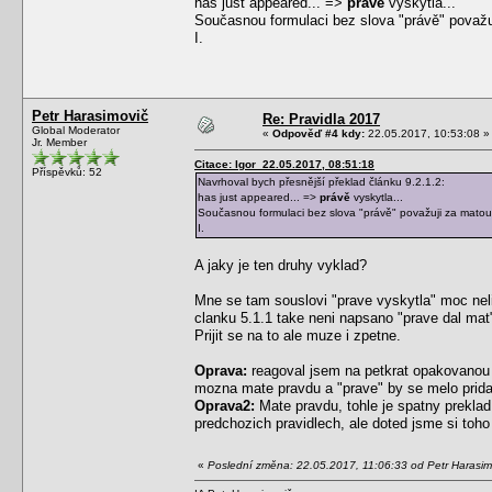
has just appeared... =>
právě
vyskytla...
Současnou formulaci bez slova "právě" považu
I.
Petr Harasimovič
Re: Pravidla 2017
Global Moderator
«
Odpověď #4 kdy:
22.05.2017, 10:53:08 »
Jr. Member
Citace: Igor 22.05.2017, 08:51:18
Příspěvků: 52
Navrhoval bych přesnější překlad článku 9.2.1.2:
has just appeared... =>
právě
vyskytla...
Současnou formulaci bez slova "právě" považuji za matouc
I.
A jaky je ten druhy vyklad?
Mne se tam souslovi "prave vyskytla" moc nelibi
clanku 5.1.1 take neni napsano "prave dal mat
Prijit se na to ale muze i zpetne.
Oprava:
reagoval jsem na petkrat opakovanou p
mozna mate pravdu a "prave" by se melo prida
Oprava2:
Mate pravdu, tohle je spatny preklad
predchozich pravidlech, ale doted jsme si toho
«
Poslední změna: 22.05.2017, 11:06:33 od Petr Harasim