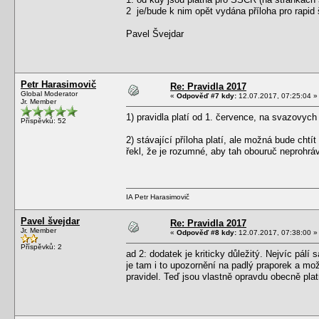
2 je/bude k nim opět vydána příloha pro rapid 
Pavel Švejdar
Petr Harasimovič
Re: Pravidla 2017
Global Moderator
«
Odpověď #7 kdy:
12.07.2017, 07:25:04 »
Jr. Member
1) pravidla platí od 1. července, na svazovych
Příspěvků: 52
2) stávající příloha platí, ale možná bude ch
řekl, že je rozumné, aby tah obouruč neprohrá
IA Petr Harasimovič
Pavel švejdar
Re: Pravidla 2017
Jr. Member
«
Odpověď #8 kdy:
12.07.2017, 07:38:00 »
Příspěvků: 2
ad 2: dodatek je kriticky důležitý. Nejvíc pá
je tam i to upozornění na padlý praporek a mo
pravidel. Teď jsou vlastně opravdu obecně plat