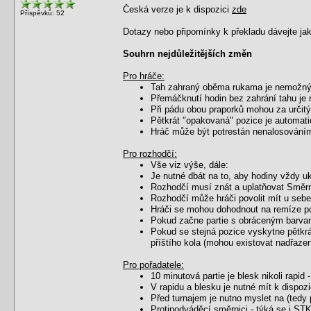
Česká verze je k dispozici
zde
Příspěvků: 52
Dotazy nebo připomínky k překladu dávejte jak
Souhrn nejdůležitějších změn
Pro hráče:
Tah zahraný oběma rukama je nemožn
Přemáčknutí hodin bez zahrání tahu j
Při pádu obou praporků mohou za určitý
Pětkrát "opakovaná" pozice je automat
Hráč může být potrestán nenalosováním d
Pro rozhodčí:
Vše viz výše, dále:
Je nutné dbát na to, aby hodiny vždy uk
Rozhodčí musí znát a uplatňovat Směrni
Rozhodčí může hráči povolit mít u sebe
Hráči se mohou dohodnout na remíze pouz
Pokud začne partie s obráceným barvami
Pokud se stejná pozice vyskytne pětkrát,
příštího kola (mohou existovat nadřazen
Pro pořadatele:
10 minutová partie je blesk nikoli rapid
V rapidu a blesku je nutné mít k dispozi
Před turnajem je nutno myslet na (tedy 
Protipodváděcí směrnici - týká se i STK