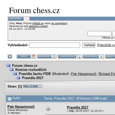
Forum chess.cz
Vítej,
Host
. Prosím
přihlaš se
nebo
se zaregistruj
.
Nedostal jsi svůj
aktivační email?
08.11.2017, 12:43:06
Přihlaš se
Vyhledávání:
Pokročilé v
Forum chess.cz
Komise rozhodčích
Pravidla šachu FIDE
(Moderátoři:
Petr Harasimovič
,
Richard Fi
Pravidla 2017
Stran:
[
1
]
Autor
Téma: Pravidla 2017 (Přečteno 1398 krát)
Petr Harasimovič
Pravidla 2017
Global Moderator
«
kdy:
18.05.2017, 11:10:13 »
Jr. Member