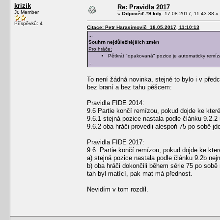
krizik
Re: Pravidla 2017
Jr. Member
«
Odpověď #9 kdy:
17.08.2017, 11:43:38 »
Příspěvků: 4
Citace: Petr Harasimovič 18.05.2017, 11:10:13
...
Souhrn nejdůležitějších změn
Pro hráče:
Pětkrát "opakovaná" pozice je automaticky remíz
...
To není žádná novinka, stejné to bylo i v pře
bez braní a bez tahu pěšcem:
Pravidla FIDE 2014:
9.6 Partie končí remízou, pokud dojde ke kterék
9.6.1 stejná pozice nastala podle článku 9.2.2
9.6.2 oba hráči provedli alespoň 75 po sobě 
Pravidla FIDE 2017:
9.6. Partie končí remízou, pokud dojde ke které
a) stejná pozice nastala podle článku 9.2b n
b) oba hráči dokončili během série 75 po sobě
tah byl matící, pak mat má přednost.
Nevidím v tom rozdíl.