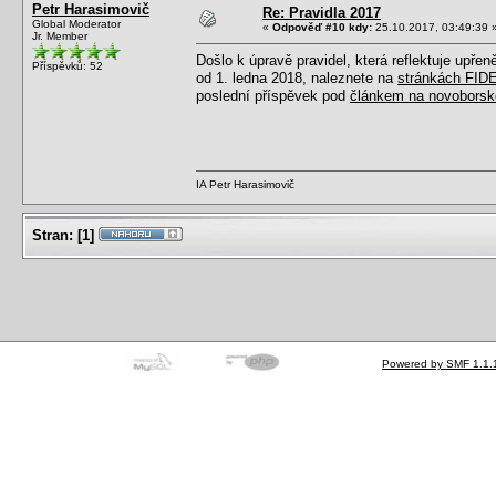
Petr Harasimovič
Re: Pravidla 2017
Global Moderator
«
Odpověď #10 kdy:
25.10.2017, 03:49:39 
Jr. Member
Došlo k úpravě pravidel, která reflektuje upře
Příspěvků: 52
od 1. ledna 2018, naleznete na
stránkách FID
poslední příspěvek pod
článkem na novobors
IA Petr Harasimovič
Stran:
[
1
]
Powered by SMF 1.1.