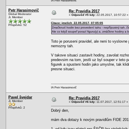
IA Petr Harasimovič
Petr Harasimovič
Re: Pravidla 2017
Global Moderator
«
Odpověď #5 kdy:
22.05.2017, 10:57:22 »
Jr. Member
Citace: jmelich 22.05.2017, 07:05:05
Příspěvků: 52
Zmačknutí hodin bez provedení tahu - nepřípustný tah..čl
Ale co když soupeř porazí figuru(y) a, zmáčkne hodiny a b
Toto je poruseni pravidel, ale neni to vyslovn
nemozny tah.
V takove situaci zastavit hodiny, zavolat rozh
predevsim na tom, jestli uz byl souper v teto 
figurek a spusteni hodin jako umyslne, tak kli
presne situaci.
IA Petr Harasimovič
Pavel švejdar
Re: Pravidla 2017
Jr. Member
«
Odpověď #6 kdy:
11.07.2017, 12:51:17 »
Příspěvků: 2
Dobrý den,
mám dva dotazy k novým pravidlům FIDE 201
1. od kdy jsou platná pro ŠSČR (na stránkách 