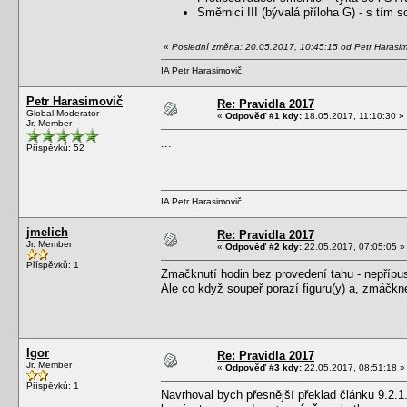
Směrnici III (bývalá příloha G) - s tím 
«
Poslední změna: 20.05.2017, 10:45:15 od Petr Harasim
IA Petr Harasimovič
Petr Harasimovič
Re: Pravidla 2017
Global Moderator
«
Odpověď #1 kdy:
18.05.2017, 11:10:30 »
Jr. Member
...
Příspěvků: 52
IA Petr Harasimovič
jmelich
Re: Pravidla 2017
Jr. Member
«
Odpověď #2 kdy:
22.05.2017, 07:05:05 »
Příspěvků: 1
Zmačknutí hodin bez provedení tahu - nepřípus
Ale co když soupeř porazí figuru(y) a, zmáčkn
Igor
Re: Pravidla 2017
Jr. Member
«
Odpověď #3 kdy:
22.05.2017, 08:51:18 »
Příspěvků: 1
Navrhoval bych přesnější překlad článku 9.2.1